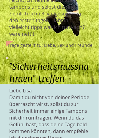
reicht, ich nehme sonst auch
tampons und selbst die sind
ziemlich schnell vollgesogen, in
den ersten tagen. Habt ihr
vielleicht tipps was ich tun kann?
wäre nett:)
Frage gestellt zu: Liebe, Sex und Freunde
"Sicherheitsmassna
hmen" treffen
Liebe Lisa
Damit du nicht von deiner Periode
überrascht wirst, sollst du zur
Sicherheit immer einige Tampons
mit dir rumtragen. Wenn du das
Gefühl hast, dass deine Tage bald
kommen könnten, dann empfehle