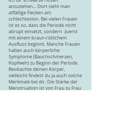
ich dir schwarze Hosen
anzuziehen... Dort sieht man
allfällige Flecken am
schlechtesten. Bei vielen Frauen
ist es so, dass die Periode nicht
abrupt einsetzt, sondern zuerst
mit einem braun-rötlichem
Ausfluss beginnt. Manche Frauen
haben auch körperliche
Symptome (Bauchschmerzen,
Kopfweh) zu Beginn der Periode.
Beobachte deinen Körper,
vielleicht findest du ja auch solche
Merkmale bei dir. Die Stärke der
Menstruation ist von Frau zu Frau
unterschiedlich. Wenn du eine
starke Periode hast, dann kaufst
du dir am besten die dicksten
Tampons. Die sind dann weniger
schnell vollgesogen als die
dünnen/normalen Tampons.