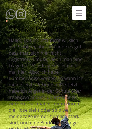
Starke Periode
Hallo:) Das ist jetzt nicht wirklich
ein Problem, aber ich finde es gut
dass man sich hier nicht
registrieren muss, wenn man eine
Frage hat. Also frage ich einfach
mal hier. Also: Ich habe
dummerweise vergessen wann ich
meine letzte Periode hatte. Jetzt
habe ich Angst in der Schule oder
irgendwo anders überrascht zu
werden. Das man es dann durch
die Hose sieht oder so:o weil
meine tage immer ziemlich stark
sind, und eine Binde nicht lange