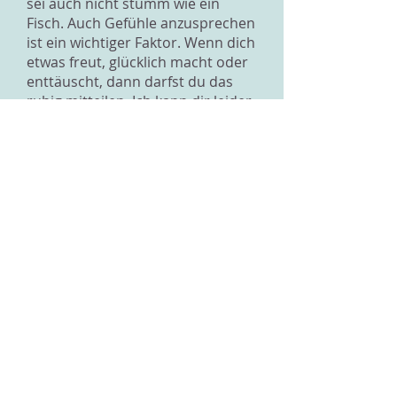
sei auch nicht stumm wie ein
Fisch. Auch Gefühle anzusprechen
ist ein wichtiger Faktor. Wenn dich
etwas freut, glücklich macht oder
enttäuscht, dann darfst du das
ruhig mitteilen. Ich kann dir leider
nicht genau sagen, warum du bei
Frauen nicht so ganz ankommst.
Falls du es noch nicht getan hast,
rate ich dir mal mit
Freunden/Kolleginnen über das
Problem zu sprechen. Frag sie
warum sie denken, dass du bei
Frauen nicht so "ankommst". Es
muss dir nicht peinlich sein über
so etwas zu reden... Deine
Freunde kennen dich besser und
ihre Ehrlichkeit kann dir dabei
helfen auf Frauen anziehender zu
wirken.
Laura