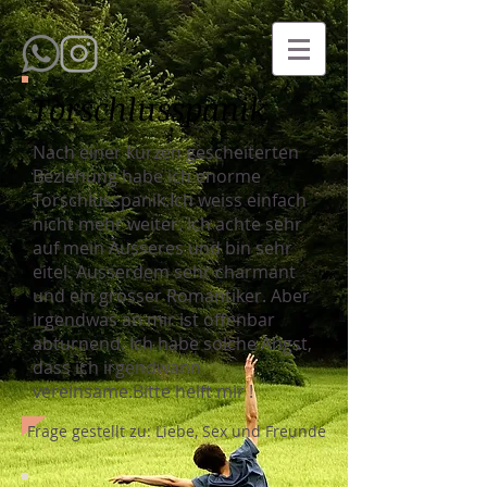
Torschlusspanik
Nach einer kurzen gescheiterten
Beziehung habe ich enorme
Torschlusspanik.Ich weiss einfach
nicht mehr weiter. Ich achte sehr
auf mein Äusseres und bin sehr
eitel. Ausserdem sehr charmant
und ein grosser Romantiker. Aber
irgendwas an mir ist offenbar
abturnend. Ich habe solche Angst,
dass ich irgendwann
vereinsame.Bitte helft mir !
Frage gestellt zu: Liebe, Sex und Freunde