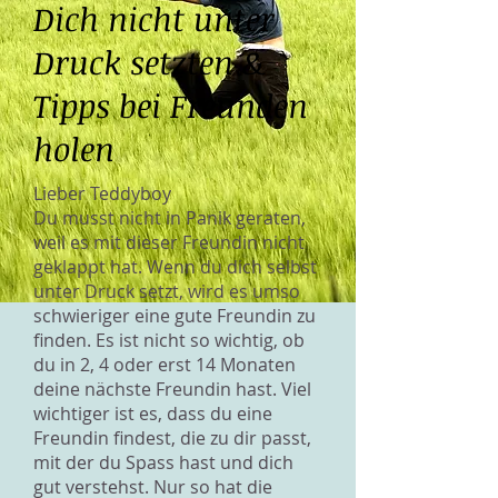
Dich nicht unter
Druck setzten &
Tipps bei Freunden
holen
Lieber Teddyboy
Du musst nicht in Panik geraten,
weil es mit dieser Freundin nicht
geklappt hat. Wenn du dich selbst
unter Druck setzt, wird es umso
schwieriger eine gute Freundin zu
finden. Es ist nicht so wichtig, ob
du in 2, 4 oder erst 14 Monaten
deine nächste Freundin hast. Viel
wichtiger ist es, dass du eine
Freundin findest, die zu dir passt,
mit der du Spass hast und dich
gut verstehst. Nur so hat die