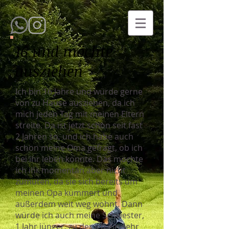
16 und möchte
ausziehen
Ich bin 16 Jahre und würde gerne
von zu Hause ausziehen, da ich
mich jeden Tag mit meinen Eltern
streite. Da ist jetzt schon seit fast
2 Jahren so, und ich habe auch
schon meine Oma gefragt, ob ich
bei ihr leben könnte. Das möchte
ich ihr momentan aber nicht
zumuten, da sie sich bereits um
meinen Opa kümmert und
außerdem weit weg wohnt. Dann
würde ich auch meine Schwester,
1 Jahr jünger, zu der ich ein sehr