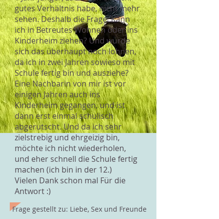
gutes Verhältnis habe, nicht mehr
sehen. Deshalb die Frage: Kann
ich in Betreutes Wohnen oder ins
Kinderheim ziehen? Und würde
sich das überhaupt noch lohnen,
da ich in zwei Jahren sowieso mit
Schule fertig bin und ausziehe?
Eine Nachbarin von mir ist vor
einigen Jahren auch ins
Kinderheim gegangen, und ist
dann erst einmal schulisch
abgerutscht. Und da ich sehr
zielstrebig und ehrgeizig bin,
möchte ich nicht wiederholen,
und eher schnell die Schule fertig
machen (ich bin in der 12.)
Vielen Dank schon mal Für die
Antwort :)
Frage gestellt zu: Liebe, Sex und Freunde