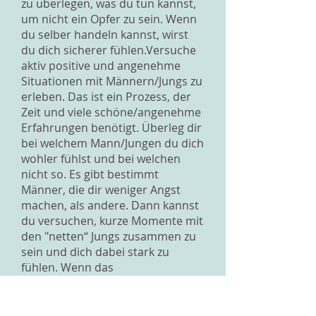
zu überlegen, was du tun kannst,
um nicht ein Opfer zu sein. Wenn
du selber handeln kannst, wirst
du dich sicherer fühlen.Versuche
aktiv positive und angenehme
Situationen mit Männern/Jungs zu
erleben. Das ist ein Prozess, der
Zeit und viele schöne/angenehme
Erfahrungen benötigt. Überleg dir
bei welchem Mann/Jungen du dich
wohler fühlst und bei welchen
nicht so. Es gibt bestimmt
Männer, die dir weniger Angst
machen, als andere. Dann kannst
du versuchen, kurze Momente mit
den "netten“ Jungs zusammen zu
sein und dich dabei stark zu
fühlen. Wenn das
einigermassen "gut" geht, kannst
du auch etwas länger mit ihnen im
Kontakt bleiben. Das ist wie ein