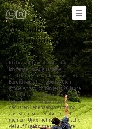
Ausbildung im
kaufmännischen
Bereich
Ich bräuchte mal einen Rat.
Ich fange im August eine
Ausbildung im kaufmännischen
Bereich an und habe wirklich
große Angst. Ich bin jetzt 20 Jahre
und habe erfolgreich mein Abitur
bestanden. Jetzt gehts zum
nächsten Lebensabschnitt und
das ist ein sehr großer Schritt. In
meinem Unternehmen wird schon
viel auf Ergebnisse und Erfolge