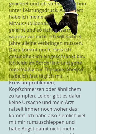
geachtet und ich stehe jetzt schon
unter Leistungsdruck. Außerdem
habe ich meine
Mitauszubildenden kennen
gelernt und so richtig warm
wurden wir nicht. Ich will nicht 3
Jahre alleine verbringen müssen.
Dazu kommt noch, dass ich
gesundheitlich eingeschränkt bin.
Ich leide an Borderline und gehe
regelmäßig zur Therapie, ebenso
habe ich fast täglich mit
Kreislaufproblemen,
Kopfschmerzen oder ähnlichem
zu kämpfen. Leider gibt es dafür
keine Ursache und mein Arzt
rätselt immer noch woher das
kommt. Ich habe also ziemlich viel
mit mir rumzuschleppen und
habe Angst damit nicht mehr