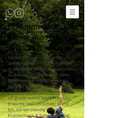
bekomme zu
hören, dass ich
egoistisch wäre
Danke für eure Tipps, ja das
stimmt warscheinlich schon das
es besser ist Abstand zu nehmen
zu diesen Personen, aber dann
bekomme ich immer zu hören,
dass ich egoistisch wäre und nur
an mich denke. Dazu kommt, dass
ich grade meine beste Freundin
brauche, weil ich schwer krank
bin, ich bin ständig nur im
Krankenhaus & habe jeden Tag