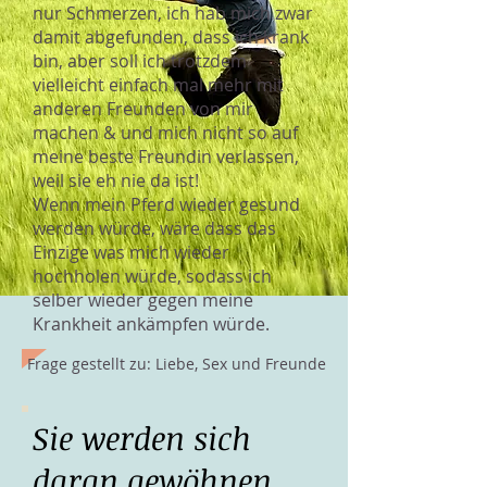
nur Schmerzen, ich hab mich zwar
damit abgefunden, dass ich krank
bin, aber soll ich trotzdem
vielleicht einfach mal mehr mit
anderen Freunden von mir
machen & und mich nicht so auf
meine beste Freundin verlassen,
weil sie eh nie da ist!
Wenn mein Pferd wieder gesund
werden würde, wäre dass das
Einzige was mich wieder
hochholen würde, sodass ich
selber wieder gegen meine
Krankheit ankämpfen würde.
Frage gestellt zu: Liebe, Sex und Freunde
Sie werden sich
daran gewöhnen