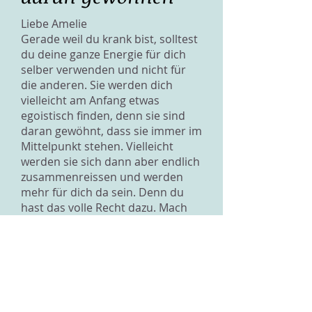
Liebe Amelie
Gerade weil du krank bist, solltest
du deine ganze Energie für dich
selber verwenden und nicht für
die anderen. Sie werden dich
vielleicht am Anfang etwas
egoistisch finden, denn sie sind
daran gewöhnt, dass sie immer im
Mittelpunkt stehen. Vielleicht
werden sie sich dann aber endlich
zusammenreissen und werden
mehr für dich da sein. Denn du
hast das volle Recht dazu. Mach
ruhig auch mit anderen ab, wie du
sagst, ist deine Freundin sowieso
nicht sehr zuverlässig. Versuch
einfach immer gut zu spüren, wen
und was du gerade brauchst und
handle danach. Es tut mir leid um