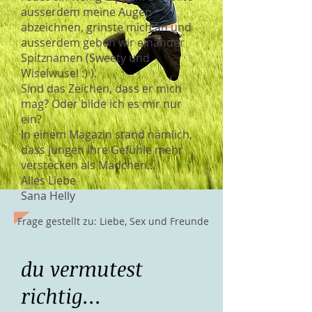
ausserdem meine Augen
abzeichnen, grinste mich an und
ausserdem geben wir einander
Spitznamen (Sweety und
Wiselwusel :) ).
Sind das Zeichen, dass er mich
mag? Oder bilde ich es mir nur
ein?
In einem Magazin stand nämlich,
dass Jungen ihre Gefühle mehr
verstecken als Mädchen...
Alles Liebe
Sana Helly
Frage gestellt zu: Liebe, Sex und Freunde
du vermutest
richtig...