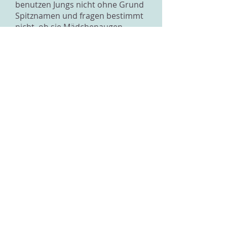
benutzen Jungs nicht ohne Grund
Spitznamen und fragen bestimmt
nicht, ob sie Mädchenaugen
abzeichnen dürfen, wenn sie nicht
interessiert sind. Du darfst also
ruhig vermuten, dass da mehr
dahinter steckt...
Hast du denn auch Gefühle für
ihn? Wenn ja, hoffe ich für euch
beide, dass ihr euch weiterhin
necken werdet und sich diese
Anziehung zu einer Freundschaft
oder gar Liebe entwickeln kann.
Ich würde es dir von Herzen
gönnen!
Liebe Grüsse
Larissa
Zurück zur Übersicht