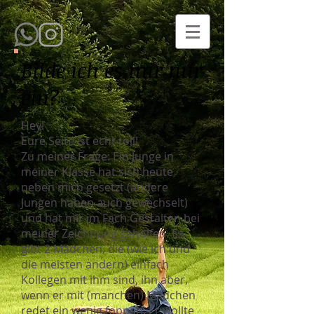
Bilde ich es mir nur
ein?
Hey!
Eure Seite ist echt toll!
Zu meiner Frage: Ein Junge in
meiner Klasse hat sich heute
neben mich gesetzt (andere
Jungen haben auch gewechselt)
und hat mir im Fach Gestalten bei
meiner Zeichnung geholfen. Es
gibt 2 Mädchen, die (wie ich und
die meisten andern) einfach
Kollegen mit ihm sind, ihn aber,
wenn er mit (manchen) Mädchen
redet ein wenig foppen. Er wollte