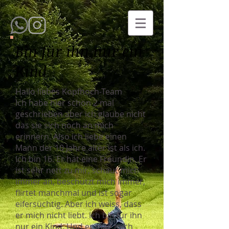
Bin für ihn nur ein
Kind
Hallo liebes Kopfhoch-Team
Ich habe hier schon 2 mal
geschrieben aber ich glaube nicht
das sie sich noch an mich
erinnern. Also ich liebe einen
Mann der 10 Jahre älter ist als ich.
Ich bin 16. Er hat eine Freundin. Er
ist sehr nett zu mir, schaut mich
immer an, beschützt mich immer,
flirtet manchmal und ist sogar
eifersüchtig. Aber ich weiss, dass
er mich nicht liebt. Ich bin für ihn
nur ein Kind. Und er mag mich