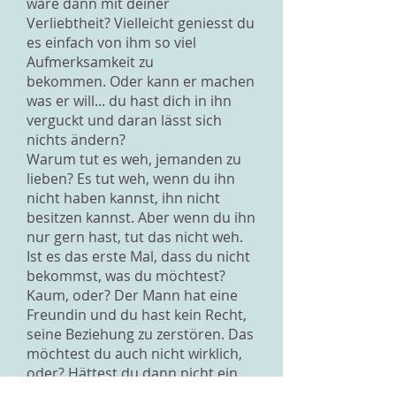
wäre dann mit deiner
Verliebtheit? Vielleicht geniesst du
es einfach von ihm so viel
Aufmerksamkeit zu
bekommen. Oder kann er machen
was er will... du hast dich in ihn
verguckt und daran lässt sich
nichts ändern?
Warum tut es weh, jemanden zu
lieben? Es tut weh, wenn du ihn
nicht haben kannst, ihn nicht
besitzen kannst. Aber wenn du ihn
nur gern hast, tut das nicht weh.
Ist es das erste Mal, dass du nicht
bekommst, was du möchtest?
Kaum, oder? Der Mann hat eine
Freundin und du hast kein Recht,
seine Beziehung zu zerstören. Das
möchtest du auch nicht wirklich,
oder? Hättest du dann nicht ein
viel zu schlechtes Gewissen? Du