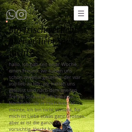
Bin frisch verliebt,
aber er liebt mich
nicht?
hallo, ich hab seit einer Woche
einen Freund. wir haben uns
schon zweimal gesehen. der war
voll lieb zu mir. wir hatten uns
geküsst und nach dem zweiten
Treffen schreibe ich ihm eine
Nachricht, ob er mich liebt. er
meinte, ich bin nicht verliebt, für
mich ist Liebe etwas ganz Grosses.
aber er ist die ganze Zeit
vorsichtig, löscht Jungs auf