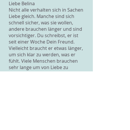
Liebe Belina
Nicht alle verhalten sich in Sachen
Liebe gleich. Manche sind sich
schnell sicher, was sie wollen,
andere brauchen länger und sind
vorsichtiger. Du schreibst, er ist
seit einer Woche Dein Freund.
Vielleicht braucht er etwas länger,
um sich klar zu werden, was er
fühlt. Viele Menschen brauchen
sehr lange um von Liebe zu
sprechen. Trotzdem sind sie lieb
und gerne mit jemandem
zusammen. Da gibt es kein
Schwarz oder Weiss sondern ganz
viel dazwischen. Aber nur er kann
Dir sagen, was mit ihm wirklich los
ist. Lass ihm etwas Zeit und wenn
nichts kommt, dann frage ihn
direkt, was los ist.