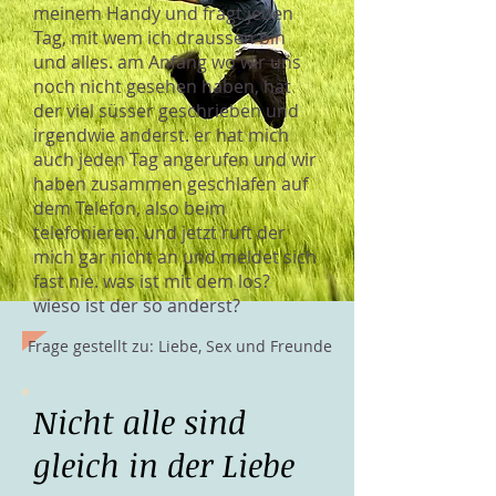
meinem Handy und fragt jeden
Tag, mit wem ich draussen bin
und alles. am Anfang wo wir uns
noch nicht gesehen haben, hat
der viel süsser geschrieben und
irgendwie anderst. er hat mich
auch jeden Tag angerufen und wir
haben zusammen geschlafen auf
dem Telefon, also beim
telefonieren. und jetzt ruft der
mich gar nicht an und meldet sich
fast nie. was ist mit dem los?
wieso ist der so anderst?
Frage gestellt zu: Liebe, Sex und Freunde
Nicht alle sind
gleich in der Liebe