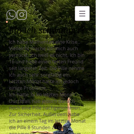
Bin ich schwanger?
Ich habe Momentan eine Krise..
Vielleicht mache ich mich auch
verrückt. Ich weiß es nicht. Ich bin
16 und habe einen festen Freund
seit längerer Zeit. Die Pille nehme
ich auch sehr sorgfältig ein.
Letzten Monat hatte ich jedoch
einige Probleme.
Ich hatte 3x im letzten Monat
Durchfall, hab jedoch danach
noch eine Pille nachgenommen.
Zur Sicherheit. Außerdem habe
ich an einem Tag im letzten Monat
die Pille 8 Stunden zu spät