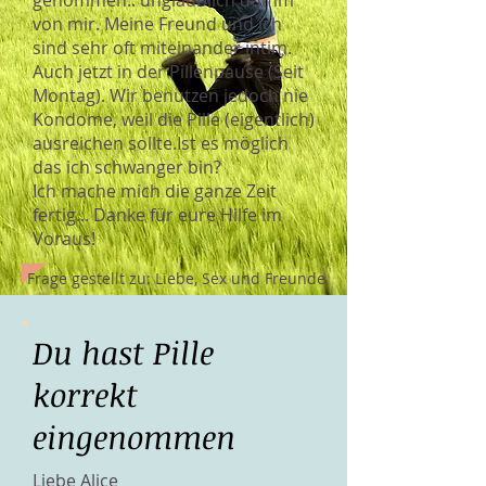
genommen.. unglaublich dumm
von mir. Meine Freund und ich
sind sehr oft miteinander intim.
Auch jetzt in der Pillenpause (Seit
Montag). Wir benutzen jedoch nie
Kondome, weil die Pille (eigentlich)
ausreichen sollte.Ist es möglich
das ich schwanger bin?
Ich mache mich die ganze Zeit
fertig... Danke für eure Hilfe im
Voraus!
Frage gestellt zu: Liebe, Sex und Freunde
Du hast Pille
korrekt
eingenommen
Liebe Alice