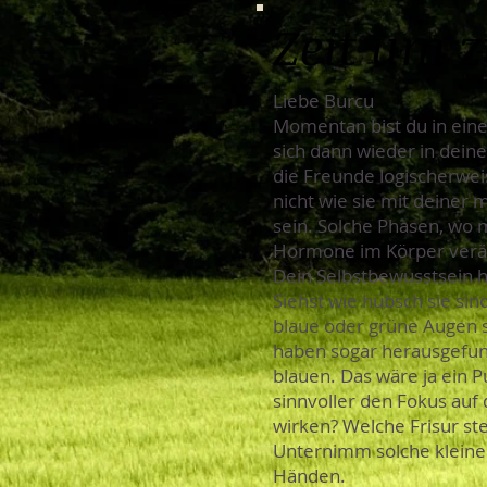
Zeit um 
Liebe Burcu
Momentan bist du in eine
sich dann wieder in dein
die Freunde logischerweis
nicht wie sie mit deiner
sein. Solche Phasen, wo 
Hormone im Körper verä
Dein Selbstbewusstsein ha
Siehst wie hübsch sie sin
blaue oder grüne Augen s
haben sogar herausgefun
blauen. Das wäre ja ein P
sinnvoller den Fokus auf 
wirken? Welche Frisur st
Unternimm solche kleine
Händen.