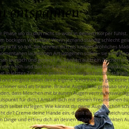
zu entspannen
r Phase wo du dich nicht so wohl in deinem Körper fühlst.
em bockigen Verhalten. Wenn jemand ständig schlecht gela
e nicht so toll. Sie kennen dich als lustiges fröhliches M
 momentanen launischen Art umgehen sollen - sie scheinen
man launisch und genervt ist, können auch ein Zeichen der
ndern sich und das führt dann zu Stimmungsschwankung
t in letzter Zeit auch gelitten. Du vergleichst dich ständ
d und vergisst dabei deine eigene Schönheit. Es gibt keine 
chöner sind als braune. Braune Augen sind genauso sexy
den, dass Meschen mit braunen Augen vertrauenswürdiger
ulspunkt für dich;) Anstatt dich mit deinen Freundinnen zu
dich selbst zu legen. Wie kannst du deine Augen schön sch
eht dir? Creme deine Hände ein, damit sie schön weich u
n Dinge und erfreu dich an deinen schön geschminkten 