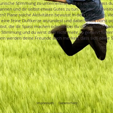
nische Stimmung zu unternehmen, ist es wichtig, dass du
nnen und dir selbst etwas Gutes zu tun. Welche Aktivität
? Plane solche Aktivitäten bewusst in dein Leben ein. Viell
eine feine Duftkerze anzündest und dabei Musik hörst oder
bst, die dir Spass machen oder wobei du dich erholen kann
e Stimmung und du wirst dich nicht mehr so genervt fühlen.
dann werden deine Freunde auch merken, dass sich deine
Impressum
Datenschutz