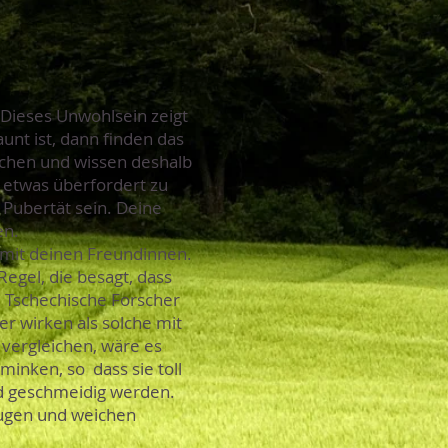
 Dieses Unwohlsein zeigt
unt ist, dann finden das
ädchen und wissen deshalb
 etwas überfordert zu
 Pubertät sein. Deine
en.
ig mit deinen Freundinnen.
Regel, die besagt, dass
. Tschechische Forscher
 wirken als solche mit
 vergleichen, wäre es
minken, so dass sie toll
nd geschmeidig werden.
Augen und weichen