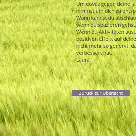
Um etwas gegen deine lau
nimmst um dich zu entspa
Wann kannst du abschlaten
wenn du spazieren gehst, 
Wenn du Aktivitäten ausü
positiven Effekt auf dein
nicht mehr so genervt, 
verbessert hat.
Laura
Zurück zur Übersicht