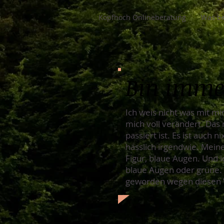
Kopfhoch Onlineberatung
Was be
Bin immer
Ich weis nicht was mit mi
mich voll verändert. Das 
passiert ist. Es ist auch 
hässlich irgendwie. Meine
Figur, blaue Augen. Und i
blaue Augen oder grüne. Me
geworden wegen diesen Ve