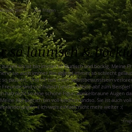
drückt dich?
Alle Fragen
 so launisch & bocki
r zurzeit los ist bin immer so launisch und bockig. Meine 
nervt sie auch immer.Bin abjetzt immer so schlecht gelaun
nix so passiert. Und ich hab mein Selbstbewusstsein verlore
 Freunde sind voll hübsch undso. Meine abf zum Beispiel i
ch hab nicht so eine schöne Figur, dunkelbraune Augen dab
ine Abf sagt ich bin voll kindisch undso. Sie ist auch voll
ränderungen :( ich weis einfach nicht mehr weiter :(
Frage