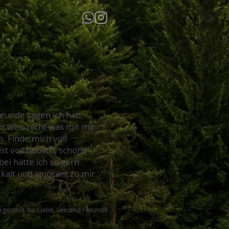
g
Freunde sagen ich hab
t weis nicht was mit mir
n. Finde mich voll
st voll hübsch, schöne
ei hätte ich so gern
 kalt und ignorant zu mir
 gestellt zu: Liebe, Sex und Freunde