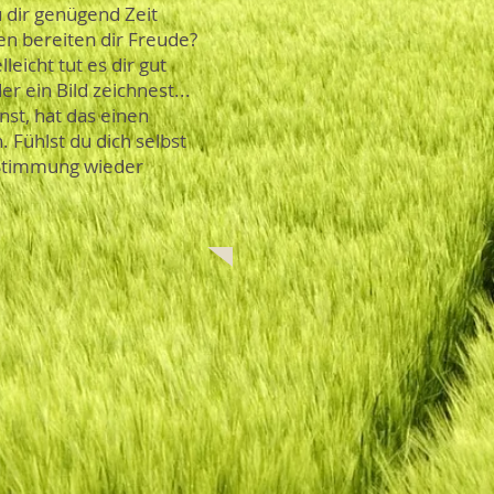
 dir genügend Zeit
en bereiten dir Freude?
eicht tut es dir gut
 ein Bild zeichnest...
st, hat das einen
 Fühlst du dich selbst
 Stimmung wieder