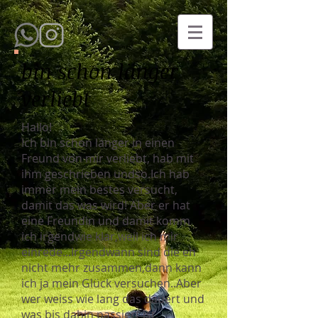
bin schon länger
verliebt
Hallo!
Ich bin schon länger in einen
Freund von mir verliebt, hab mit
ihm geschrieben undso.Ich hab
immer mein bestes versucht,
damit das was wird! Aber er hat
eine Freundin und damit komm
ich irgendwie klar,weil ich mir
einrede...Irgendwann sind die eh
nicht mehr zusammen,dann kann
ich ja mein Glück versuchen..Aber
wer weiss wie lang das dauert und
was bis dahin passiert ist.