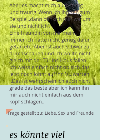
Aber es macht mich auch fertig
und traurig..Wenn ich ihn seh zum
Beispiel..dann denkich mir 'warum
sie und nicht ich'..
Eine Freundin von mir meint
immer ich hätte nicht genug dafür
getan etc. Aber ist auch schwer zu
durchschauen und ich wollte nicht
gleich mit der Tür ins Haus fallen!
Ich weiss einfach nicht ob sich das
jetzt noch lohnt auf ihn 'zu warten'
..Das ist wahrscheinlich auch nicht
grade das beste aber ich kann ihn
mir auch nicht einfach aus dem
kopf schlagen..
Frage gestellt zu: Liebe, Sex und Freunde
es könnte viel