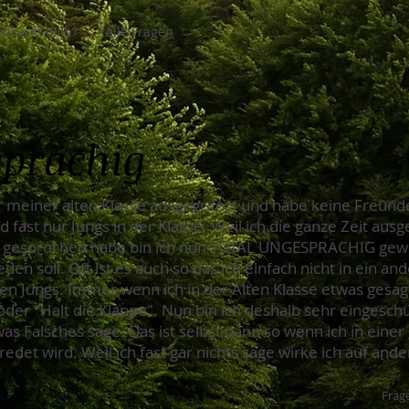
drückt dich?
Alle Fragen
sprächig
 meiner alten Klasse ausgegrenzt und habe keine Freunde. 
d fast nur Jungs in der Klasse. Weil ich die ganze Zeit aus
cht gesprochen habe bin ich nun TOTAL UNGESPRÄCHIG gewo
den soll. Oft ist es auch so das ich einfach nicht in ein 
elen Jungs. Immer wenn ich in der Alten Klasse etwas gesag
n" oder "Halt die Klappe". Nun bin ich deshalb sehr eingesc
as Falsches sage. Das ist selbst dann so wenn ich in ein
det wird. Weil ich fast gar nichts sage wirke ich auf and
Frage