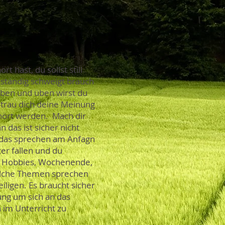
 hast, du sollst still
 ständig schweigt brauch
 üben und üben wirst du
etrau dich deine Meinung
ehört werden. Mach dir
das ist sicher nicht
r das sprechen am Anfagn
er fallen und du
... Hobbies, Wochenende,
elche Themen sprechen
iligen. Es braucht sicher
ung um sich an das
 im Unterricht zu