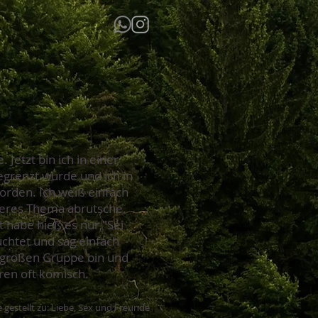
Jetzt bin ich in einer
gegrenzt wurde und ich in
rden. Ich weiß einfach
anderes Thema abrutsche.
t habe hieß es nur,"Sei
hüchtet und sag einfach
er großen Gruppe bin und
eren oft komisch.
 gestellt zu: Liebe, Sex und Freunde