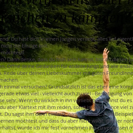
ersuchen zu kämpfen?
end. Du hast dich in einen Jungen verliebt, alles lief eigen
icht die Einzige bist.
t möchtest!
n? Dann denke, dass du froh sein kannst, bist du diesen J
en. Öffne deine Gedanken für andere Jungs und alle and
n. Rede über deinen Liebeskummer mit guten FreundInnen
s machen.
 einmal versuchen? Grundsätzlich ist das eher eine kompl
gerade etwas viel - vielleicht auch zu viel - Bestätigung v
e sehr. Wenn du wirklich in ihn verliebt bist, kannst du e
du aber Klartext mit ihm reden, sonst ist die Chance viel z
. Du sagst ihm dann einfach, was du denkst: Zum Beispiel, 
ernen möchtest und dass du aber nicht willst, dass er noc
erhältst, würde ich mir fest vornehmen ihn zu vergessen m