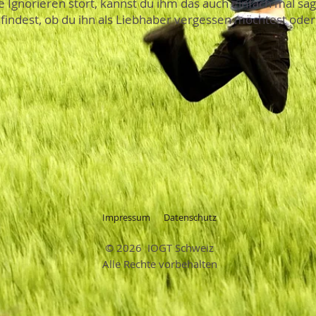
ge Ignorieren stört, kannst du ihm das auch einfach mal sa
findest, ob du ihn als Liebhaber vergessen möchtest oder
Impressum
Datenschutz
© 2026 IOGT Schweiz
Alle Rechte vorbehalten