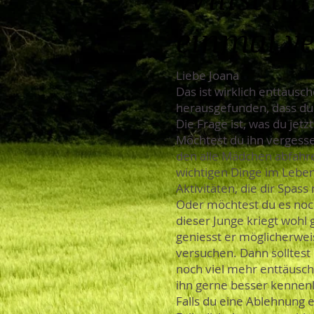
einmal v
Liebe Joana
Das ist wirklich enttäusch
herausgefunden, dass du n
Die Frage ist, was du jetz
Möchtest du ihn vergesse
den alle Mädchen abfahr
wichtigen Dinge im Lebe
Aktivitäten, die dir Spas
Oder möchtest du es noch
dieser Junge kriegt wohl 
geniesst er möglicherweis
versuchen. Dann solltest 
noch viel mehr enttäuscht
ihn gerne besser kennenl
Falls du eine Ablehnung 