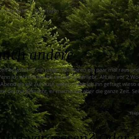
drückt dich?
Alle Fragen
auch andere
Zeit belastet ist ein Junge. Wir waren ein paar mal raus u
nn ich ehrlich bin ich ein wenig verliebt. Als wir vor 2 Wo
Abend als wir Zuhause waren, habe ich ihn gefragt wieso e
nur bei mir gemacht, er mache das aber die ganze Zeit. Se
Frage
 ihn vergessen? Oder 