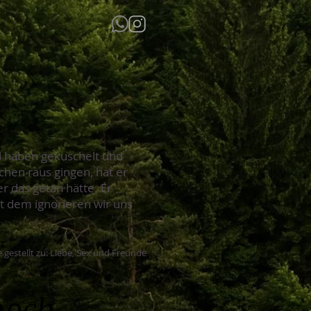
nd haben gekuschelt und
chen raus gingen, hat er
r das getan hätte. Er
it dem ignorieren wir uns
 gestellt zu: Liebe, Sex und Freunde
noch