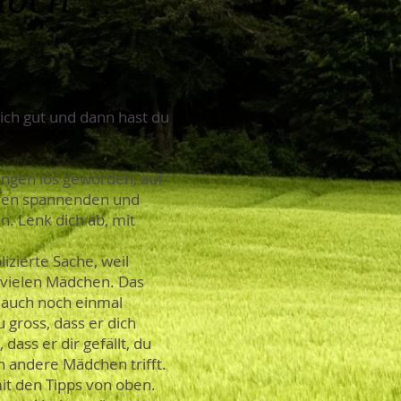
tlich gut und dann hast du
ungen los geworden, auf
eren spannenden und
. Lenk dich ab, mit
izierte Sache, weil
on vielen Mädchen. Das
s auch noch einmal
u gross, dass er dich
dass er dir gefällt, du
h andere Mädchen trifft.
it den Tipps von oben.