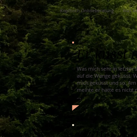
Kopfhoch Onlineberatung
Was be
Er küsst 
Was mich sehr in letzter 
auf die Wange geküsst. We
mich geküsst und so. Am 
meinte er hätte es nicht 
...
Willst du