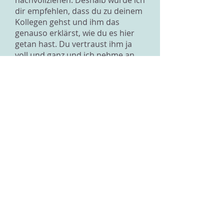
nachvollziehen. Deshalb würde ich
dir empfehlen, dass du zu deinem
Kollegen gehst und ihm das
genauso erklärst, wie du es hier
getan hast. Du vertraust ihm ja
voll und ganz und ich nehme an,
er kennt dich gut. Er sollte dich
also wirklich verstehen und auch
das Beste für dich wollen - also
weder dass du wie eine Schlampe
da stehst, noch dass du
unglücklich bist.
Lieber Gruss, Kim
Zurück zur Übersicht
Impressum
Datenschutz
© 2026 IOGT Schweiz
Alle Rechte vorbehalten