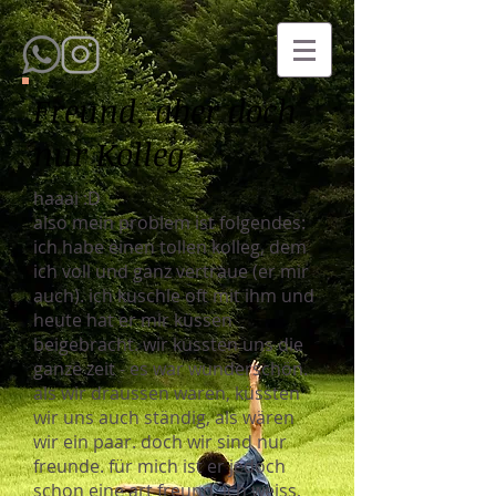
Freund, aber doch
nur Kolleg
haaai :D
also mein problem ist folgendes:
ich habe einen tollen kolleg, dem
ich voll und ganz vertraue (er mir
auch). ich kuschle oft mit ihm und
heute hat er mir küssen
beigebracht. wir küssten uns die
ganze zeit - es war wunderschön.
als wir draussen waren, küssten
wir uns auch ständig, als wären
wir ein paar. doch wir sind nur
freunde. für mich ist er jedoch
schon eine art freund. ich weiss,