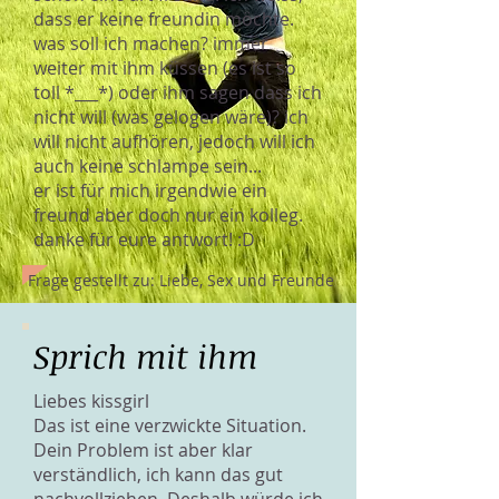
dass er keine freundin möchte.
was soll ich machen? immer
weiter mit ihm küssen (es ist so
toll *___*) oder ihm sagen dass ich
nicht will (was gelogen wäre)? ich
will nicht aufhören, jedoch will ich
auch keine schlampe sein...
er ist für mich irgendwie ein
freund aber doch nur ein kolleg.
danke für eure antwort! :D
Frage gestellt zu: Liebe, Sex und Freunde
Sprich mit ihm
Liebes kissgirl
Das ist eine verzwickte Situation.
Dein Problem ist aber klar
verständlich, ich kann das gut