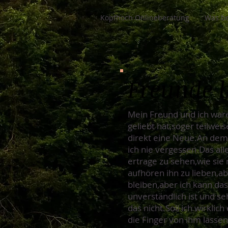
Kopfhoch Onlineberatung
Was be
Freunde 
Mein Freund und ich war
geliebt hat,soger teilwei
direkt eine Neue.An dem 
ich nie vergessen.Das al
ertrage zu sehen,wie si
aufhören ihn zu lieben,ab
bleiben,aber ich kann das
unverständlich ist und se
das nicht.Soll ich wirkli
die Finger von ihm lassen.