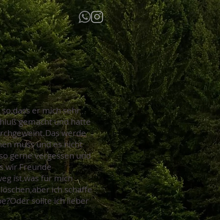
so,dass er mich sehr
Schluß gemacht und hatte
durchgeweint.Das werde
ehen muss und es nicht
 so gerne vergessen und
ss wir Freunde
weg ist,was für mich
löschen,aber ich schaffe
e?Oder sollte ich lieber