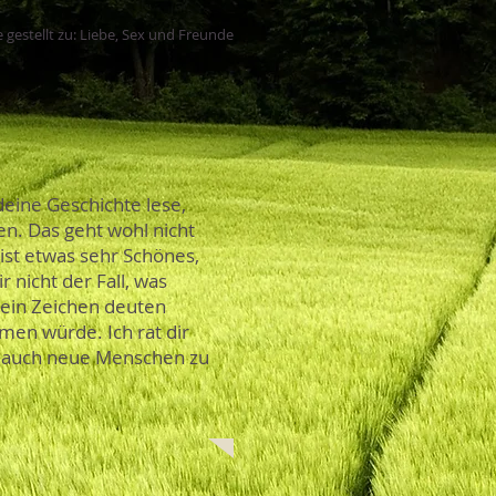
 gestellt zu: Liebe, Sex und Freunde
deine Geschichte lese,
en. Das geht wohl nicht
ist etwas sehr Schönes,
r nicht der Fall, was
s ein Zeichen deuten
en würde. Ich rat dir
nd auch neue Menschen zu