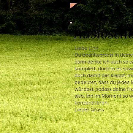
Auslösch
Liebe Linn
Du beantwortest in deine
dann denke ich auch so wi
komplett, doch tu es sow
doch damit das klappt, müs
bedeutet, dass du jedes M
würdest, sodass deine H
also, ihn im Moment so w
konzentrieren.
Lieber Gruss