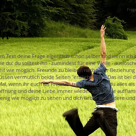
Frage
en
m Text deine Frage eigentlich schon selber und wenn ich 
e du: du solltest ihn - zumindest für eine Weile - auslösch
eit wie möglich. Freunde zu bleiben nach einer Beziehung 
sen vermutlich beide Seiten "entliebt" sein. Das ist bei di
al, wenn ihr euch als Freunde treffen würdet, du alles al
offnung und deine Liebe immer wieder aufs Neue aufflamm
enig wie möglich zu sehen und dich lieber auf andere u