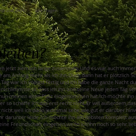
drückt dich?
Alle Fragen
bleiben?
en jetzt ziemlich lange zusammen.Und es war auch immer 
se am Anfang mehr als ich ihn.Doch dann hat er plötzlich 
Tag war ich völligst fertig und ich habe die ganze Nacht 
lerschlimmste ist,dass ich ihn und seine Neue jeden Tag s
e nun meinen alten Platz eingenommen hat.Ich möchte ihn
er so schaffe ich das erst recht nicht.Er will außerdem,da
 nicht,weil ich dann jedesmal sehe wie gut er darüber hin
hr darunter leide.Ich möchte ihn am liebsten komplett aus
ch eine Freundschaft eingehen,wenn ich ihn noch so sehr lieb
..