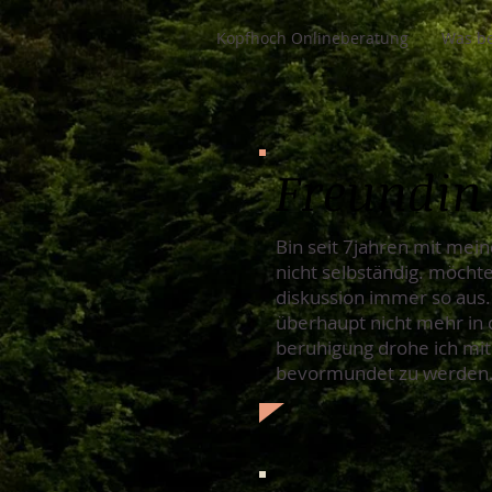
Kopfhoch Onlineberatung
Was be
Freundin 
Bin seit 7jahren mit mein
nicht selbständig. möchte
diskussion immer so aus. 
überhaupt nicht mehr in d
beruhigung drohe ich mit
bevormundet zu werden