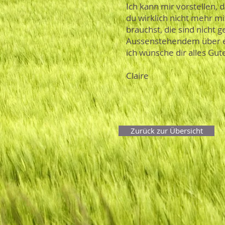
Ich kann mir vorstellen, 
du wirklich nicht mehr mit
brauchst, die sind nicht 
Aussenstehendem über eu
ich wünsche dir alles Gut
Claire
Zurück zur Übersicht