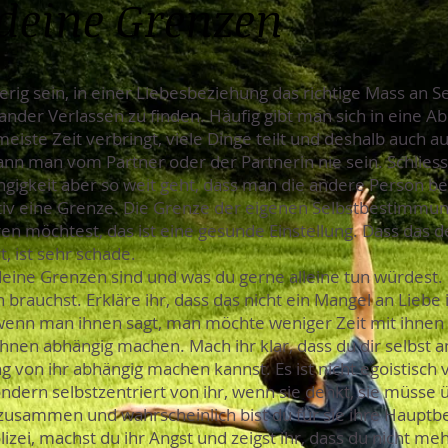
 deine Grenzen
rig sein, in einer Liebesbeziehung das richtige Mass an S
ander Verlassen zu finden. Häufig gibt man sich in eine A
eiste Zeit verbringt, viele Dinge teilt und deshalb auch a
ann man vom Partner oder der Partnerin nie sein. Schliess
ngigkeit aber so weit geht, dass man die andere Person 
iv eine Grenze. Die Grenze der eigenen Selbstbestimmung. E
en möchtest, das ist eine gesunde Einstellung. Dass das d
, ist sehr schade.
deine Grenzen sind und was du gerne alleine tun würdest.
brauchst. Erkläre ihr, dass das nicht ein Mangel an Liebe 
wenn man ihnen sagt, man möchte weniger Zeit mit ihnen 
ihnen abhängig machen. Mach ihr klar, dass du dir selbst
g von ihr abhängig machen kannst. Es ist nicht egoistisch v
ondern selbstzentriert von ihr, wenn sie denkt, sie müsse ü
e zusammen und wahrscheinlich bist du für sie ihre Haup
olizei, machst du ihr Angst und zeigst ihr, dass du nicht me