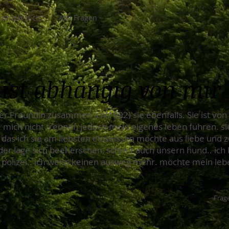
drückt dich?
Alle Fragen
ist abhängig von mir
er Freundin zusammen ich(1992) sie ebenfalls. Sie ist von
 mich nicht trennen jedoch mein eigenes leben führen. si
das ich sie am liebsten einseissen möchte aus liebe und zur
er lage sich beeherschen, schreit auch unsern hund.. ich b
 polizei.. ich weiss keinen ausweg mehr. möchte mein leb
.
Frage