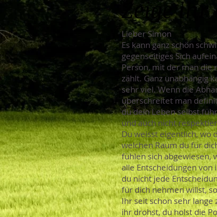
Zeige ihr
Lieber Simon
Es kann ganz schön schwie
gegenseitiges Sich aufein
Person, mit der man die m
zählt. Ganz unabhängig k
sehr viel. Wenn die Abhä
überschreitet man definit
du dein Leben selbst führ
und auch nicht respektiert
Du weisst eigentlich, wo 
welchen Raum du für dich 
fühlen sich abgewiesen, 
alle Entscheidungen von 
du nicht jede Entscheidun
für dich nehmen willst, s
Ihr seit schon sehr lang
ihr drohst, du holst die P