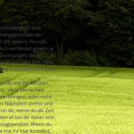
elbständigkeit und
bhängigkeit von der
uf die andere Person
lich verbindet einem ja
bevormundet, dann
s ist völlig klar, dass
eine Freundin nicht kann
 Rede mit ihr darüber,
ist. Viele Menschen
verbringen, oder nicht
 am Nächsten stehst und
on dir, wenn du dir Zeit
berall bei dir dabei sein.
tbezugsperson. Wenn du
hr mit ihr klar kommst.