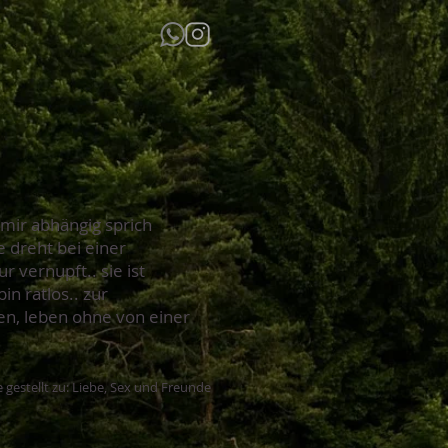
 mir abhängig sprich
e dreht bei einer
 vernupft.. sie ist
in ratlos.. zur
en, leben ohne von einer
 gestellt zu: Liebe, Sex und Freunde