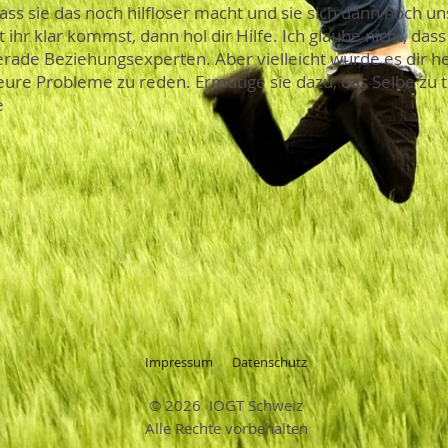
dass sie das noch hilfloser macht und sie sich dann noch u
 ihr klar kommst, dann hol dir Hilfe. Ich glaube nicht, dass
gerade Beziehungsexperten. Aber vielleicht würde es dir h
re Probleme zu reden. Ermutige sie dazu, das Selbe zu 
e
Impressum
Datenschutz
© 2026 IOGT Schweiz
Alle Rechte vorbehalten