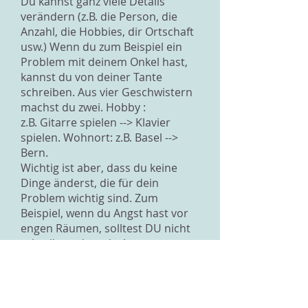
Du kannst ganz viele Details
verändern (z.B. die Person, die
Anzahl, die Hobbies, dir Ortschaft
usw.) Wenn du zum Beispiel ein
Problem mit deinem Onkel hast,
kannst du von deiner Tante
schreiben. Aus vier Geschwistern
machst du zwei. Hobby :
z.B. Gitarre spielen --> Klavier
spielen. Wohnort: z.B. Basel -->
Bern.
Wichtig ist aber, dass du keine
Dinge änderst, die für dein
Problem wichtig sind. Zum
Beispiel, wenn du Angst hast vor
engen Räumen, solltest DU nicht
schreiben, dass du Angst vor
Spinnen hast. Sonst können wir
dir nicht mehr passend helfen!
Du musst jetzt nicht wie wild
Details verändern! Häufig reicht