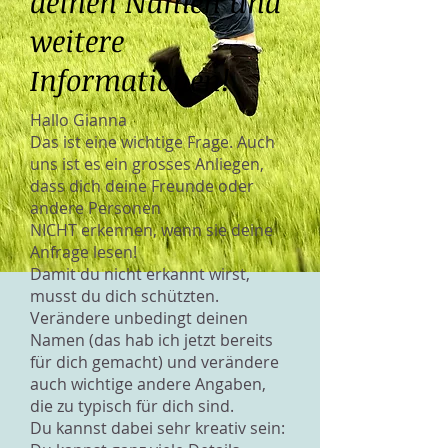
deinen Namen und
weitere
Informationen!
Hallo Gianna
Das ist eine wichtige Frage. Auch
uns ist es ein grosses Anliegen,
dass dich deine Freunde oder
andere Personen
NICHT erkennen, wenn sie deine
Anfrage lesen!
Damit du nicht erkannt wirst,
musst du dich schützten.
Verändere unbedingt deinen
Namen (das hab ich jetzt bereits
für dich gemacht) und verändere
auch wichtige andere Angaben,
die zu typisch für dich sind.
Du kannst dabei sehr kreativ sein: