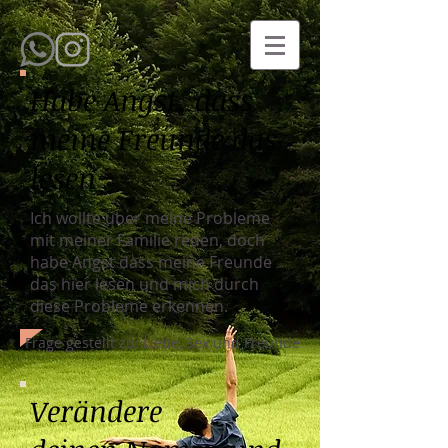
Habe Angst, dass
meine Freunde das
lesen
Ich wollte über meine Probleme
mit meiner Familie reden, doch
habe Angst dass meine Freunde
das hier lesen und mich durch
diese Probleme erkennen.
Frage gestellt zu: Liebe, Sex und Freunde
Verändere