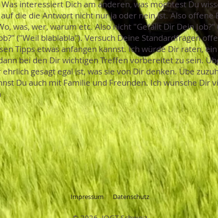
 Was interessiert Dich am anderen, was möchtest Du wiss
uf die die Antwort nicht nur ja oder nein ist. Also offene 
 was, wer, warum etc. Also nicht "Gefällt Dir Dein Job?" 
ob?" ("Weil blablabla"). Versuch Deine Standardfragen offe
esen Tipps etwas anfangen kannst. Ich würde Dir raten, ei
dann bei den Dir wichtigen Treffen vorbereitet zu sein. Ü
ehrlich gesagt egal ist, was sie von Dir denken. Übe zu
annst Du auch mit Familie und Freunden. Ich wünsche Dir v
a
Impressum
Datenschutz
© 2026 IOGT Schweiz