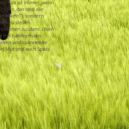
en? Gut ist immer, wenn
Fragen, das sind alle
("Ja/Nein"), sondern
ner zu stellen.
n bisschen zu üben. Üben
be mit halbfremden
zuhören und spannende
iel Mut und auch Spass