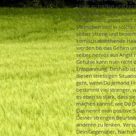
Leute zu treffen und ke
Selbstsichere Menschen 
einfach nicht gross über
Menschen sind in solchen 
selber streng und bewert
komisch abstehende Haars
werden bis das Gehirn un
selber nervös aus Angst 
Gefühle kann man nicht d
Entspannung. Deshalb ist
diesen stressigen Situat
geht, wenn Du jemand Fre
bestimmt viel strenger, w
es eben so stark, dass si
machen kannst, wie Du Dic
Das nennt man positive Se
Deiner strengen Beurteil
anderen zu lenken. Versu
Dein Gegenüber. Nach die