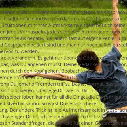
nnenzulernen.
können nicht unbedingt besser mit anderen ins Gespräc
 sich selber nach und werden darum auch nicht nervös ode
Situationen mit ihrer Aufmerksamkeit fest bei sich selber
en jedes Verhaspeln, jedes schneller Atmen, jede kurze 
trähne als negativ. Sie lauern fast auf eigene Fehler, u
d Gespräch blockiert sind und man nur noch hilflos da ste
nervös zu werden.
irekt verändern. Es geht nur über die Gedanken oder de
 das, was Du angehen musst, Deine Gedanken, die Dir vo
ionen durch den Kopf gehen. Beobachte und notiere mal, w
mden triffst, und was, wenn Du Dich mit Deinen Freundinn
enn Du jemand Fremden triffst. Das ist normal, das geht a
e sich blockieren. Überlege Dir wie Du Dir in schwierigen 
h selber loben kannst für all die Dinge, die Du sehr gut m
lbstverbalisation. So wirst Du selbstsicherer und vor allem
ung. Der andere Trick ist, die Aufmerksamkeit in Gespräc
ch weniger Dich und Dein Verhalten im Griff zu haben und
sen Standardfragen, die perfekt für einen Gesprächseinst