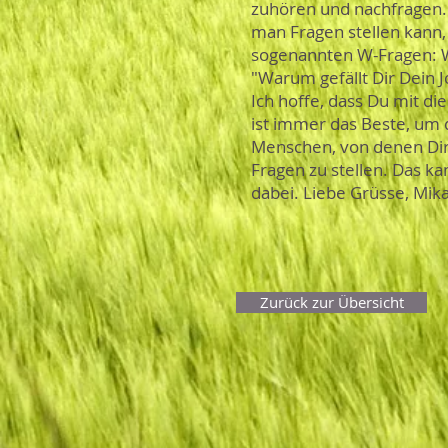
zuhören und nachfragen.
man Fragen stellen kann, a
sogenannten W-Fragen: Wo,
"Warum gefällt Dir Dein J
Ich hoffe, dass Du mit di
ist immer das Beste, um 
Menschen, von denen Dir 
Fragen zu stellen. Das k
dabei. Liebe Grüsse, Mik
Zurück zur Übersicht