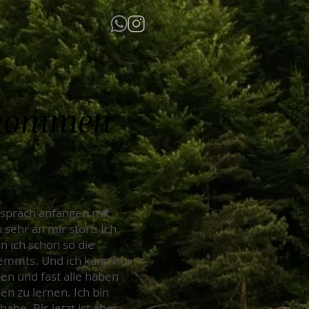
genommen
gespräch anfangen mit
 sehr an mir stört. Ich
 ich schon so die
lemmts. Und ich kann nur
en und fast alle haben
n zu lernen. Ich bin
abe. Bis jetzt ist aber