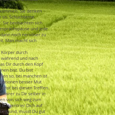
h kommen. Sie denken
r so. Schüchterne
. Sie beobachten sich
Gesprächspause und jede
m dann noch nervöser zu
ht. Man macht sich
n Körper durch
r, während und nach
as Dir durch den Kopf
en bist. Du bist
llen so, bei manchen ist
Situationen besser Mut
achst bei diesen Treffen.
 fairer zu Dir selber in
hen von sich weg zum
 konzentrier Dich auf
ieg sind, musst Du gut