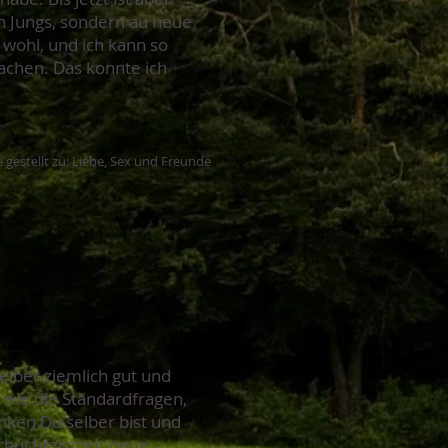
en Jungs, sondern au neue
 wohl, und ich kann so
machen. Das konnte ich
 gestellt zu: Liebe, Sex und Freunde
d
selber ziemlich gut und
t wie die Standardfragen,
nken Du selber bist und
 Schüchternheit neue