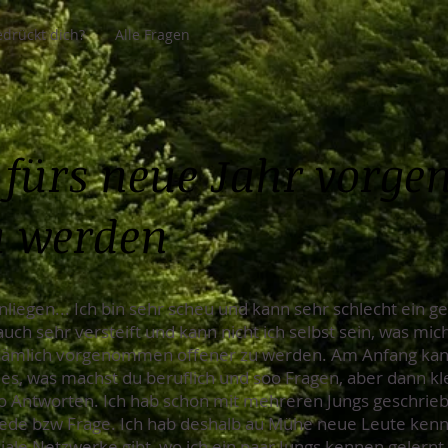
drückt dich?
Alle Fragen
 fürs neue Jahr vor
u werden
nliegen... Ich bin sehr scheu und kann sehr schlecht ein 
ch sehr versteift und kann nicht ich selbst sein, was mich
 nämlich vorgenommen offener zu werden. Am Anfang kann
es, was machst du beruflich und soo Fragen, aber dann k
soo Antworten. Ich hab schon mit mehreren Jungs geschrieb
 rede bzw Frage. Ich hab deshalb au Mühe neue Leute kenne
iale Netzwerke gibt, wo ich ein paar Jungs kennen gelernt h