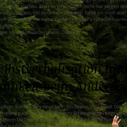
 ausser treffen. Aber es ist natürlich nicht nur wegen d
en zu finden, bei denen die ich habe, fühle ich mich aber
h, viel lachen und mir keine Gedanken über's sprechen zu 
 Junge.
, wie ich das umsetzen kann. Danke!
Frage
Selbstverbalisation un
amkeit beim Anderen
utiger Vorsatz fürs neue Jahr. Ich denke, Du kennst Dich 
h selber nach. Du hast Dir bereits Strategien bereitgestell
dass wenn Du Dich wohl und gemocht fühlst, ohne Nachzude
st eine gute Grundlage, um weiter Seite an Seite mit Deiner