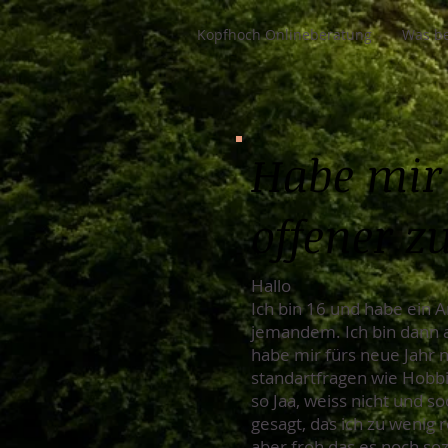
Kopfhoch Onlineberatung
Was be
Habe mir
offener z
Hallo
Ich bin 16 und habe ein A
jemandem. Ich bin dann au
habe mir fürs neue Jahr
standartfragen wie Hobbi
so Jaa, weiss nicht und 
gesagt, das ich zu wenig
aber froh das es noch soz