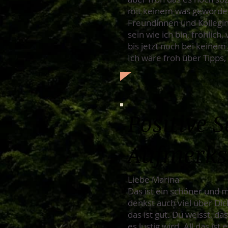
mit keinem was geworden,
Freundinnen und Kolleginn
sein wie ich bin, fröhlic
bis jetzt noch bei keinem
Ich wäre froh über Tipps
Positive 
Aufmerks
Liebe Marina
Das ist ein schöner und m
denkst auch viel über Dic
das ist gut. Du weisst, 
es lustig wird. All das i