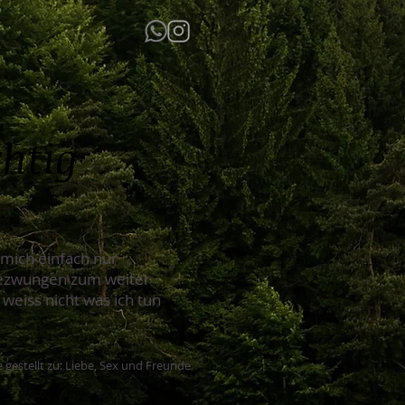
chtig
e mich einfach nur
 gezwungen zum weiter
weiss nicht was ich tun
 gestellt zu: Liebe, Sex und Freunde