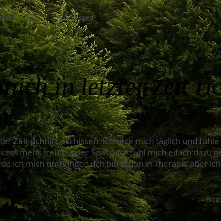
drückt dich?
Alle Fragen
mich in letzter Zeit ri
n
zter Zeit richtig beschissen. Ich ritze mich täglich und fühl
 nichts mehr freude oder Spass. Ich fühl mich eifach dazu
e ich mich umbringen. Ich bin schon in Therapie aber ich 
Frage