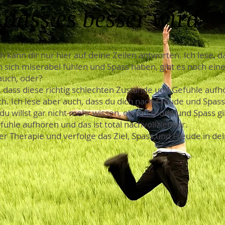
, dass es besser wird
ch kann dir nur hier auf deine Zeilen antworten. Ich lese, 
n sich miserabel fühlen und Spass haben, gibt es noch ein
auch, oder?
 dass diese richtig schlechten Zustände und Gefühle aufh
ch. Ich lese aber auch, dass du dich nach Freude und Spa
du willst gar nicht mehr wissen, ob es Freude und Spass gib
efühle aufhören und das ist total nachvollziehbar.
ner Therapie und verfolge das Ziel, Spass und Freude in d