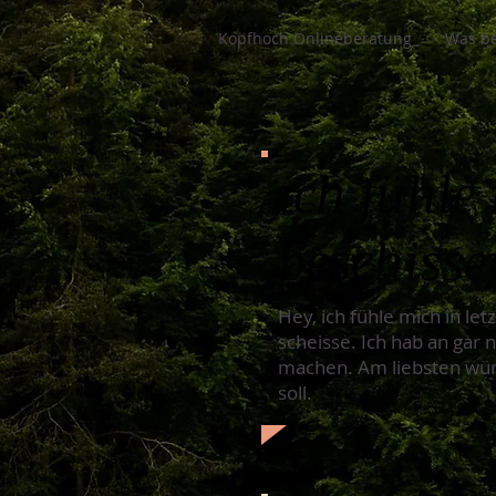
Kopfhoch Onlineberatung
Was be
ich fühle 
beschisse
Hey, ich fühle mich in let
scheisse. Ich hab an gar
machen. Am liebsten würd
soll.