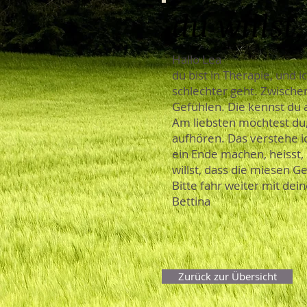
du willst
Hallo Lea
du bist in Therapie, und i
schlechter geht. Zwische
Gefühlen. Die kennst du 
Am liebsten möchtest du,
aufhören. Das verstehe i
ein Ende machen, heisst, 
willst, dass die miesen G
Bitte fahr weiter mit dei
Bettina
Zurück zur Übersicht