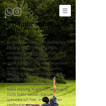
Ich habe ständig
Angst
Ich brauche Hilfe, weil die einzige
Lösung die ich sehe ist mich
umzubringen! Ich ritze mich, weil
ich nicht weiter weiss. Ich kann
nicht schlafen und wenn kommen
immer die gleichen Albträume,
wie ich mein Leben beende. Ich
überlege jeden Tag über mein
beschissenes Leben nach. Ich
habe ständig Angst. Ich weiss echt
nicht mehr weiter. Darum
schreibe ich hier, in der letzten
Hoffnung, dass ihr mir helfen