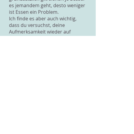
es jemandem geht, desto weniger
ist Essen ein Problem.
Ich finde es aber auch wichtig,
dass du versuchst, deine
Aufmerksamkeit wieder auf
andere Sachen zu lenken. Du
bestehst nicht nur aus Grösse
und Gewicht, sondern auch aus
Haut und Haaren und Gesicht und
Ausstrahlung und Humor und
vielen Eigenarten und Interessen.
Das sind alles Dinge, die die
anderen auch noch wahrnehmen,
wenn sie dich ansehen und mit dir
Kontakt haben.
Versuche, die Frage, "wer und wie
bin ich eigentlich?" wieder auf all
die anderen Bereiche auch
auszudehnen.
Geniesse den Sport und das