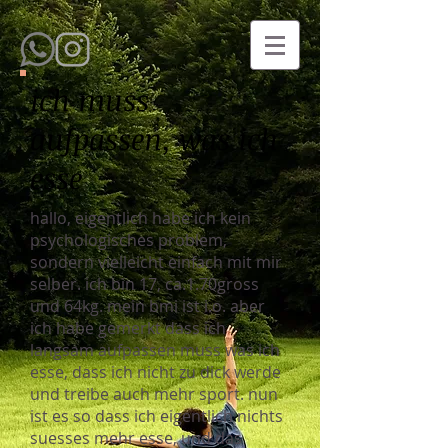
ich muss
aufpassen, was ich
esse
hallo, eigentlich habe ich kein
psychologisches problem,
sondern vielleicht einfach mit mir
selber. ich bin 17, ca.1.70gross
und 64kg. mein bmi ist i.o. aber
ich habe gemerkt dass ich
langsam aufpassen muss was ich
esse, dass ich nicht zu dick werde
und treibe auch mehr sport. nun
ist es so dass ich eigentlich nichts
suesses mehr esse, und das