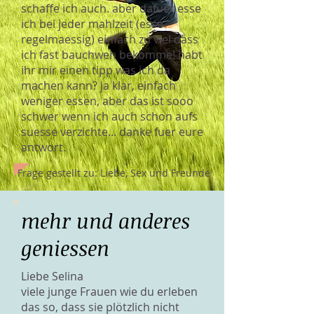
schaffe ich auch. aber dafuer esse
ich bei jeder mahlzeit (esse
regelmaessig) einfach zu viel dass
ich fast bauchweh bekomme! habt
ihr mir einen tipp was ich da
machen kann? ja klar, einfach
weniger essen, aber das ist sooo
schwer wenn ich auch schon aufs
suesse verzichte... danke fuer eure
antwort.
Frage gestellt zu: Liebe, Sex und Freunde
mehr und anderes
geniessen
Liebe Selina
viele junge Frauen wie du erleben
das so, dass sie plötzlich nicht