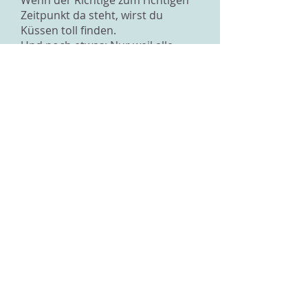
Wenn der Richtige zum richtigen
Zeitpunkt da steht, wirst du
Küssen toll finden.
Und noch etwas: Nur weil alle
sagen, sie finden Küssen toll,
muss es nicht so sein. Der eine
oder andere hat es bestimmt
auch eklig gefunden, sagt es aber
nicht...
Lieber Gruss!
Zurück zur Übersicht
Impressum
Datenschutz
© 2026 IOGT Schweiz
Alle Rechte vorbehalten