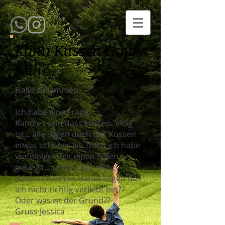
Kann Küssen eklig
sein?
Hallo zusammen
Ich habe eine Frage!
Kann es sein dass küssen "eklig"
ist... alle sagen doch das Küssen
etwas schönes ist. Doch ich habe
vor einiger Zeit einen typen
geküsst... und es war nicht
schön..! Kann es daran liegen das
ich nicht richtig verliebt bin??
Oder was ist der Grund??
Gruss Jessica