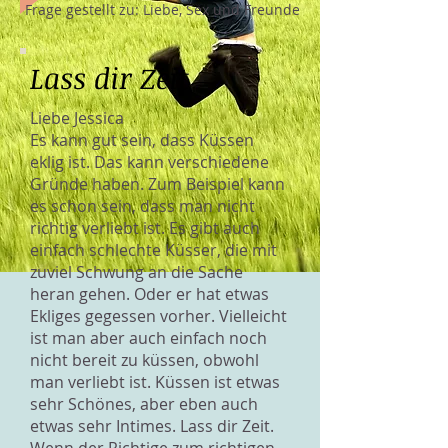
Frage gestellt zu: Liebe, Sex und Freunde
Lass dir Zeit
Liebe Jessica
Es kann gut sein, dass Küssen
eklig ist. Das kann verschiedene
Gründe haben. Zum Beispiel kann
es schon sein, dass man nicht
richtig verliebt ist. Es gibt auch
einfach schlechte Küsser, die mit
zuviel Schwung an die Sache
heran gehen. Oder er hat etwas
Ekliges gegessen vorher. Vielleicht
ist man aber auch einfach noch
nicht bereit zu küssen, obwohl
man verliebt ist. Küssen ist etwas
sehr Schönes, aber eben auch
etwas sehr Intimes. Lass dir Zeit.