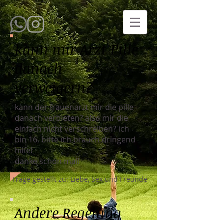
kann mir Arzt Pille
danach
verweigern?
kann der frauenarzt mir die pille
danach verbieten? also mir die
einfach nicht verschreiben? ich
bin 16, bitte ich brauch dringend
hilfe!
danke schon mal!
Frage gestellt zu: Liebe, Sex und Freunde
Andere Regelung