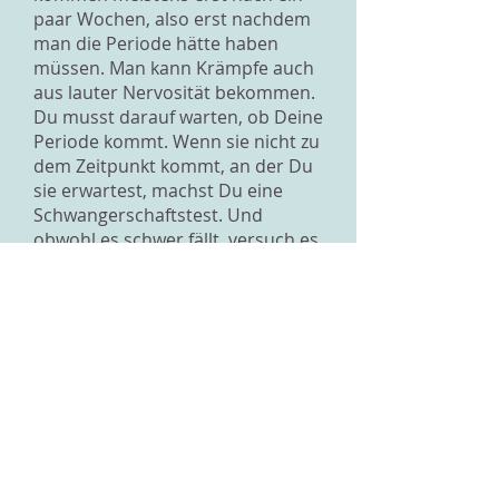
paar Wochen, also erst nachdem
man die Periode hätte haben
müssen. Man kann Krämpfe auch
aus lauter Nervosität bekommen.
Du musst darauf warten, ob Deine
Periode kommt. Wenn sie nicht zu
dem Zeitpunkt kommt, an der Du
sie erwartest, machst Du eine
Schwangerschaftstest. Und
obwohl es schwer fällt, versuch es
einfach bis zu diesem Zeitpunkt zu
vergessen und Dein Leben und
die Zeit mit Deinem Freund zu
geniessen, denn im Moment
kannst Du sowieso nichts
machen.
Ich hoffe, ich konnte Dich etwas
beruhigen.
Liebe Grüsse, Mika