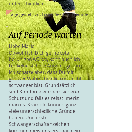
unterschiedlich.
Frage gestellt zu: Liebe, Sex und Freunde
Auf Periode warten
Liebe Marie
Obwohl ich Dich gerne total
beruhigen würde, kann auch ich
Dir keine sichere Antwort geben.
Ich schätze aber, dass Du mit
grosser Wahrscheinlichkeit nicht
schwanger bist. Grundsätzlich
sind Kondome ein sehr sicherer
Schutz und falls es reisst, merkt
man es. Krämpfe können ganz
viele unterschiedliche Gründe
haben. Und erste
Schwangerschaftanzeichen
kommen meistens erst nach ein