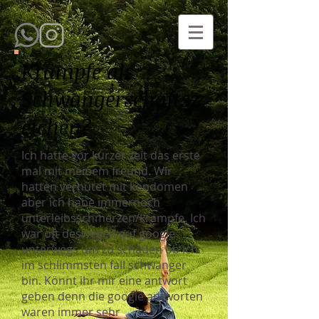
Krämpfe als
Schwangerschaftsz
eichen?
Ich hatte vor kurzer zeit das erste
mal mit meinem freund. Wir
hatten verhütet mit kondomen
aber ich habe immernoch
unterleibsschmerzen/krämpfe. Ich
war oft deswegen auf google
unterwegs um zu schauen ob ich
im schlimmsten fall schwanger
bin. Könnt ihr mir eine antwort
geben denn die google antworten
waren immer sehr