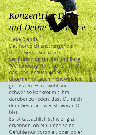
Konzentrier Dich
auf Deine Wünsche
Liebe Blanda
Das hört sich anstrengend an.
Deine Gedanken kreisen
vermutlich oft um ihn und Eure
"Verbindung". Und so kannst Du
das, was ihr zusammen
unternehmt, auch nicht wirklich
geniessen. Es ist wohl auch
schwer so konkret mit ihm
darüber zu reden, dass Du nach
dem Gespräch weisst, woran Du
bist.
Es ist tatsächlich schwierig zu
erkennen, ob ein Junge seine
Gefühle nur vorspielt oder ob er