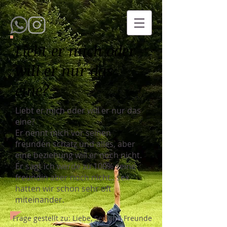
Liebt er mich oder
will er nur das
eine?
Liebt er mich oder will er nur das
eine?
Er nennt mich vor seinen
freunden schatz und alles, aber
eine beziehung will er noch nicht.
Er sagt ich werde zu 100% seine
freundin aber noch nicht.. sex
hatten wir schon sehr oft
miteinander.
Frage gestellt zu: Liebe, Sex und Freunde