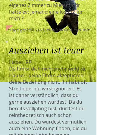
eigenes Zimmer zu Mieten? odr
hätte evt jemand eine lösung für
mich ?
Frage gestellt zu: Liebe, Sex und Freunde
Ausziehen ist teuer
Lieber RP
Du fühlst dich nicht mehr wohl zu
Hause – deine Eltern akzeptieren
deine Beziehung nicht, ihr habt oft
Streit oder du wirst ignoriert. Es
ist daher verständlich, dass du
gerne ausziehen würdest. Da du
bereits volljährig bist, dürftest du
reintheoretisch auch schon
ausziehen. Du würdest vermutlich
auch eine Wohnung finden, die du