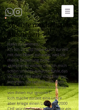
Möchte am liebsten
Ausziehen
Hallo zusammen,
Ich bin 20 und habe krach zurzeit
mit den Eltern zuhause, weil sie
meine Beziehung nicht
akzeptieren wollen und ich mich
schon unwohl zuhause fühle,das
ich nicht mal mehr mag hier her
kommen. Sie lassen mich auch
nicht mit Ihnen reden ich werde
von ihnen nur ignoriert.
Icch mache zurzeit eine Lehre
aber kriege einen Lohn von 2000
CHF würde das reichen um mir ein