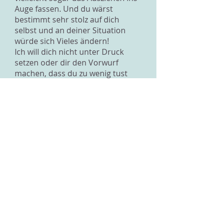
Auge fassen. Und du wärst
bestimmt sehr stolz auf dich
selbst und an deiner Situation
würde sich Vieles ändern!
Ich will dich nicht unter Druck
setzen oder dir den Vorwurf
machen, dass du zu wenig tust
und dich nicht um die
Bewerbungen kümmerst, deine
Situation ist wirklich schwierig und
das Klima bei dir zu Hause ist
überhaupt nicht unterstützend,
aber ich will dich zum Handeln
motivieren. Nun denkst du viel
über deine Situation nach und
drehst dich im Kreis. Dadurch
kommst du aber nicht weiter und
es wird sich an deiner Situation zu
Hause nichts ändern. Suche dir
z.B. in der Berufsberatung einen