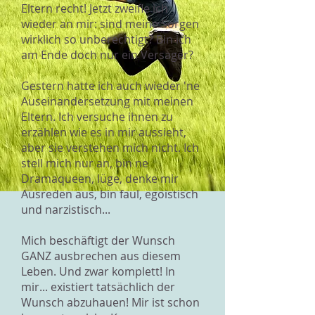
Eltern recht! Jetzt zweifle ich
wieder an mir: sind meine Sorgen
wirklich so unberechtigt? Bin ich
am Ende doch nur ein Versager?
Gestern hatte ich auch wieder 'ne
Auseinandersetzung mit meinen
Eltern. Ich versuche ihnen zu
erzählen wie es in mir aussieht,
aber sie verstehen mich nicht. Ich
stell mich nur an, bin ne
Dramaqueen, lüge, denke mir
Ausreden aus, bin faul, egoistisch
und narzistisch...
Mich beschäftigt der Wunsch
GANZ ausbrechen aus diesem
Leben. Und zwar komplett! In
mir... existiert tatsächlich der
Wunsch abzuhauen! Mir ist schon