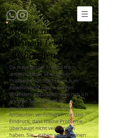
Möchte aus
meinem Leben
ausbrechen
Da mein bester Freund mich
unterstützt, er aber selber
Probleme hat, dachte ich zum
Abwechslung meine Sorgen
woanders abzuladen. Also hab ich
anonym bei "Hilferuf.de"
geschrieben. Die bisherigen
Antworten vermittelten mir den
Eindruck, dass meine Probleme
überhaupt nicht verstanden
haben. Sie... gaben sogar meinen