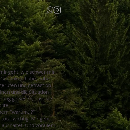
 mir geht, wie schwer mir
zid Gedanken habe, habe
ngerufen und gefragt ob
inen und die Situation
inung gewesen, dass sie
llte.
einem "warum..?"
total wichtig! Mir geht
 aushalte!! Und vorallem