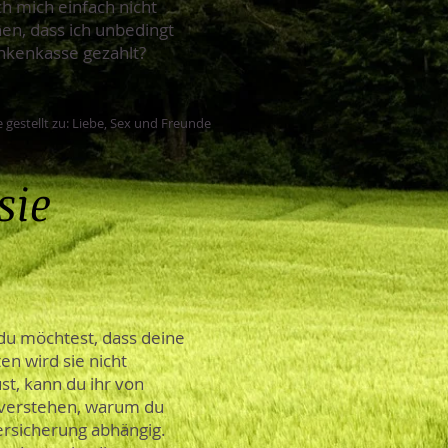
ch mich einfach nicht
en, dass ich unbedingt
ankenkasse gezahlt?
 gestellt zu: Liebe, Sex und Freunde
sie
du möchtest, dass deine
n wird sie nicht
t, kann du ihr von
 verstehen, warum du
Versicherung abhängig.