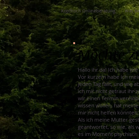
Kopfhoch Onlineberatung
Was be
Möchte z
Hallo ihr da! Ich habe wie
Vor kurzem habe ich meine
jeden Tag fällt, und wie 
ich mir nicht getraut ihr
wir einen Termin vereinb
wissen wollen, hat meine
mir nicht helfen könnten,
Als ich meine Mutter gest
geantwortet, so wie, als 
es im Moment psychisch e