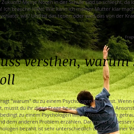
Zukunft! Meine Noten in der Schule sind so schlecht, da i
 Ich brauche Hilfe! Wie kann ich meiner Mutter klar mach
chiater will? Und ist das teuer, oder wird das von der Kr
Frage
uss versthen, warum 
oll
efragt "warum" du zu einem Psychologen möchtest. Wenn 
, musst du ihr diese Frage beantworten können. Ansonste
dingt zu einem Psychologen willst. Wenn du dich getraus
nd dem anderen Problem erzählen. Dann wird sie besser
chologen bezahlt ist sehr unterschiedlich und von deiner 