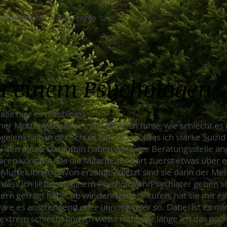
drückt dich?
Alle Fragen
u einem Psychologen
 alle hier ein Problem...
r Mutter gebeichtet, wie ich mich fühle, wie schlecht es
abgelenkt ich in der Schule bin und so. (Das ich starke Sui
 zu verraten). Daraufhin haben wir einer Beratungsstelle a
aren könnten. Da die Mitarbeiter dort zuerst etwas über e
 Mutter ihnen davon erzählt. Zuletzt sind sie dann der Me
 dass ich lieber zu einem Psychologen/Psychiater gehen so
ern gefragt habe, ob wir denn jetzt anrufen, hat sie mit 
wäre es anstrengend oder unnötig oder so. Dabei ist es mir 
xtrem schlecht und ich weiss nicht wie lange ich das noch