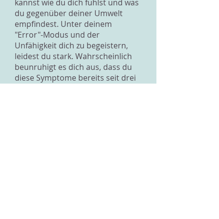
kannst wie du dich fühlst und was
du gegenüber deiner Umwelt
empfindest. Unter deinem
"Error"-Modus und der
Unfähigkeit dich zu begeistern,
leidest du stark. Wahrscheinlich
beunruhigt es dich aus, dass du
diese Symptome bereits seit drei
Jahren hast. Das ist eine lange Zeit
und ich kann mir gut vorstellen,
dass so ein Zustand eine grosse
Belastung für dich ist. Beim Lesen
deines Textes ist mir vor allem
deine "Interessenlosigkeit"
aufgefallen. Du interssierst dich
nicht wirklich für deine
Mitmenschen, in der Schule
verbrinst du die Zeit mit "Leute
beobachten", deine Faszination
und Begeisterung ist verloren
gegangen und du hast eine