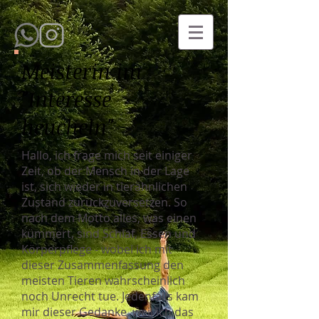
Meisterin im
"Interesse
heucheln"
Hallo, ich frage mich seit einiger
Zeit, ob der Mensch in der Lage
ist, sich wieder in tierähnlichen
Zustand zurückzuversetzen. So
nach dem Motto alles, was einen
kümmert, sind Schlaf, Essen und
Körperpflege - wobei ich mit
dieser Zusammenfassung den
meisten Tieren wahrscheinlich
noch Unrecht tue. Jedenfalls kam
mir dieser Gedanke, weil ich das