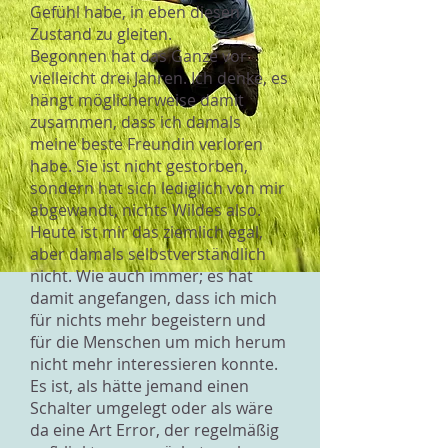
Gefühl habe, in eben diesen
Zustand zu gleiten.
Begonnen hat das Ganze vor
vielleicht drei Jahren. Ich denke, es
hängt möglicherweise damit
zusammen, dass ich damals
meine beste Freundin verloren
habe. Sie ist nicht gestorben,
sondern hat sich lediglich von mir
abgewandt, nichts Wildes also.
Heute ist mir das ziemlich egal,
aber damals selbstverständlich
nicht. Wie auch immer; es hat
damit angefangen, dass ich mich
für nichts mehr begeistern und
für die Menschen um mich herum
nicht mehr interessieren konnte.
Es ist, als hätte jemand einen
Schalter umgelegt oder als wäre
da eine Art Error, der regelmäßig