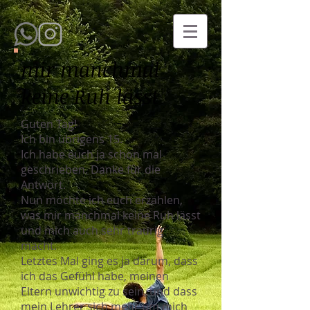
mir manchmal
keine Ruh lässt
Guten Tag!
Ich bin übrigens 15.
Ich habe euch ja schon mal
geschrieben. Danke für die
Antwort.
Nun möchte ich euch erzählen,
was mir manchmal keine Ruh lässt
und mich auch sehr traurig
macht.
Letztes Mal ging es ja darum, dass
ich das Gefühl habe, meinen
Eltern unwichtig zu sein, und dass
mein Lehrer sich mehr um mich