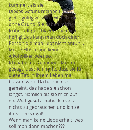
kümmert als sie.
Dieses Gefühl, meinen Eltern
gleichgültig zu sein, existiert nicht
ohne Grund. Sie haben mich
früher oft geschlagen. Ziemlich
heftig! Das kann man doch einer
Person die man liebt nicht antun...
Meine Eltern sind keine
Alkoholiker oder so...
Ich habe mal zu meiner Mutter
gesagt, dass ich hoffe, dass sie für
diese Tat, in ihrem Leben mal
büssen wird. Da hat sie nur
gemeint, das habe sie schon
längst. Nämlich als sie mich auf
die Welt gesetzt habe. Ich sei zu
nichts zu gebrauchen und ich sei
ihr scheiss egal!!!
Wenn man keine Liebe erhält, was
soll man dann machen???