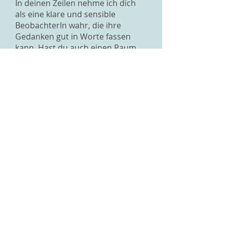
In deinen Zeilen nehme ich dich
als eine klare und sensible
BeobachterIn wahr, die ihre
Gedanken gut in Worte fassen
kann. Hast du auch einen Raum,
in dem du dich bewegst?
Gibt es Orte, wo du dich gerne
aufhälst? Gibt es sogar Orte, die
dir Kraft geben? Und gibt es
Menschen mit denen du gerne
zusammen bist? Und was sind es
für Dinge, die du gerne machst?
Das ist die Gegenwart, dein Hier
und Jetzt! Du bist 15! Du bist
daran, Schritt für Schritt zu einer
eigenständigen Person zu werden.
Und das heisst auch Schritt für
Schritt für sein eigenes Leben die
Verantwortung übernehmen zu
dürfen.
Hast du dir schon überlegt, was