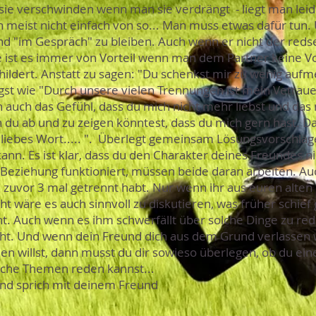
 sie verschwinden wenn man sie verdrängt - liegt man lei
meist nicht einfach von so... Man muss etwas dafür tun. 
d "im Gespräch" zu bleiben. Auch wenn er nicht der redsel
e ist es immer von Vorteil wenn man dem Partner keine 
hildert. Anstatt zu sagen: "Du schenkst mir zu wenig auf
gst wie "Durch unsere vielen Trennungen ist mein Vetraue
 auch das Gefühl, dass du mich nicht mehr liebst und das 
du ab und zu zeigen könntest, dass du mich gern hast. Da
iebes Wort..... ". Überlegt gemeinsam Lösungsvorschläg
ann. Es ist klar, dass du den Charakter deines Freundes n
 Beziehung funktioniert, müssen beide daran arbeiten. Auc
zuvor 3 mal getrennt habt. Nur wenn ihr aus euren alten F
ht wäre es auch sinnvoll zu diskutieren, was früher schief 
. Auch wenn es ihm schwerfällt über solche Dinge zu reden
ht. Und wenn dein Freund dich aus dem Grund verlassen 
 willst, dann musst du dir sowieso überlegen, ob du eine
tische Themen reden kannst...
nd sprich mit deinem Freund