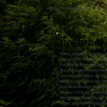
Kopfhoch Onlineberatung
Was be
nochmal 
Hallo, seit ca. 3 Wochen
um wirklich sicher zu sei
trennte sich immer von m
Aufgrund der vielen Tren
überlege ich auch, ob ic
allein zu sein, dem bin i
Aufmerksamkeit von ihm, 
dass er nicht der redselli
ihm gesagt, dass ich mir 
sicher sein könne, dass da