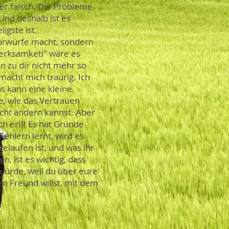
der falsch. Die Probleme
Und deshalb ist es
igste ist.
Vorwürfe macht, sondern
merksamketi" wäre es
n zu dir nicht mehr so
macht mich traurig. Ich
s kann eine kleine
e, wie das Vertrauen
icht ändern kannst. Aber
h er!!! Es hat Gründe
ehlern lernt, wird es
gelaufen ist, und was ihr
, ist es wichtig, dass
würde, weil du über eure
n Freund willst, mit dem