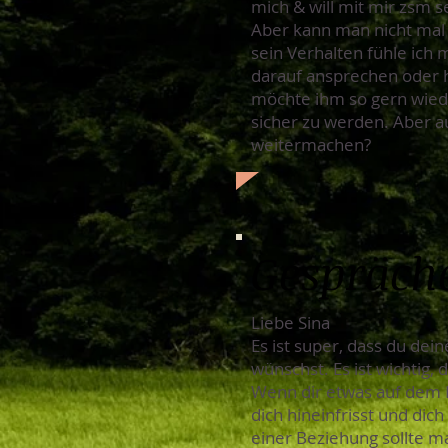
mich & will mit mir zsm s
Aber kann man nicht mal ü
sein Verhalten fühle ich 
darauf ansprechen oder h
möchte ihm so gern wied
sicher zu werden. Aber au
weitermachen?
Gespräche
Liebe Sina
Es ist super, dass du de
wünschst. Es ist wichtig
Wenn dir etwas auf dem H
dich hineinfrisst und dic
einer Beziehung sollte 