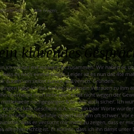
drückt dich?
Alle Fragen
ein klärendes Gesprä
 bin ich wieder mit meinem Ex zusammen. Wir haben es un
n, dass es noch einmal klappt. Leider ist es nun das 4te ma
ir & kam von selbst zurück, aus versch. Gründen.
nungen habe ich das Gefühl, dass mein Vetrauen zu ihm au
h ihn überhaupt noch liebe aber es ist nicht wegen der Ge
ch mittlerweile nachgegangen & bin mir auch sicher. Ich w
es muss kein Geschenk o.Ä. sein. Ein paar Worte würden
gste ist und auch Gefühle zeigen fällt ihm oft schwer. Vor 
wünsche, dass er versucht mir mehr zu zeigen, dass er mich
s alles hier richtig ist. Er meinte, dass ich ihn damit unter