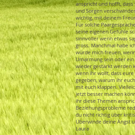
anspricht und hofft, dass
und Sorgen verschwinden 
wichtig, mit deinem Freun
Für solche Paargespräch
seine eigenen Gefühle sc
sinnvoller wenn etwas sa
gross. Manchmal habe ich
würde mich freuen, wenn 
Umarmung sein oder ein l
wieder gestärkt werden k
wenn ihr wollt, dass eure
gegeben, warum ihr euch 
mit euch klappen. Vielleic
jetzt besser machen könnt
ihr diese Themen anspric
Beziehungsprobleme reden
du nicht richtig über kri
Überwinde deine Ängst u
Laura