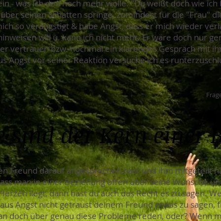
ein - was ich den noch mehr wolle. "Du weißt doch wie ich 
ber seinen Schatten springe, zumindest für die "Frau" die
mich so verängstigt & habe Angst, dass er mich wieder ver
inweisen will u. kann ich nicht mehr. Er wäre doch nur ge
er vertrauen bzw. nochmal ein klärendes Gespräch mit 
s Angst vor seiner Reaktion versuche ich es runterzuschlu
Frage
 sind der Kern einer 
inen Freund darauf angesprochen hast und ihm mitgeteilt h
, dass man in einer Beziehung offen über seine Wünsche un
erzen liegt, dann hast du auch das Recht es zu sagen. We
h aus Angst nicht getraust deinem Freund etwas zu sagen, fi
man doch über genau diese Probleme reden, oder? Wenn m