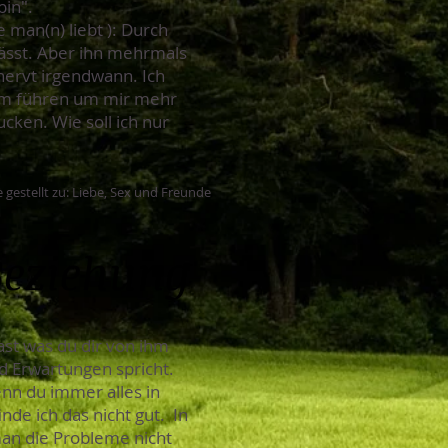
bin".
 man(n) liebt ): Durch
lässt. Aber ihn mehrmals
nervt irgendwann. Ich
ihm führen um mir mehr
cken. Wie soll ich nur
 gestellt zu: Liebe, Sex und Freunde
Beziehung
ast was du dir von ihm
d Erwartungen spricht.
nn du immer alles in
nde ich das nicht gut. In
an die Probleme nicht