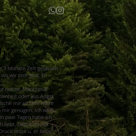
ch?
s 3 Monate Zeit gelassen
l wo wir zsm sind. Er
f null ist. Manchmal
wohnheit oder aus Angst
ünsche mir so sehr mehr
 mir genügen. Ich weiß,
ein paar Tagen habe ich
 liebt. Damit ich mir
 Druck setze u. er liebe