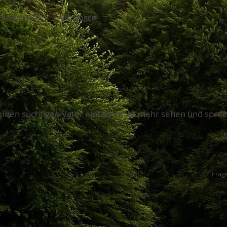
drückt dich?
Alle Fragen
?
einen süchtigen Vater einfach nicht mehr sehen und sprec
Frage
hören