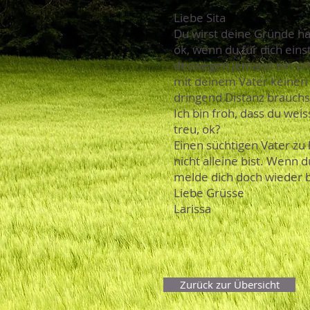
Liebe Sita
Du wirst deine Gründe ha
ok, wenn du für dich einst
deswegen jemand ein sch
mit deinem Vater keinen Ko
dringend Distanz brauchs
Ich bin froh, dass du wei
treu, ok?
Einen süchtigen Vater zu 
nicht alleine bist. Wenn
melde dich doch wieder be
Liebe Grüsse
Larissa
Zurück zur Übersicht