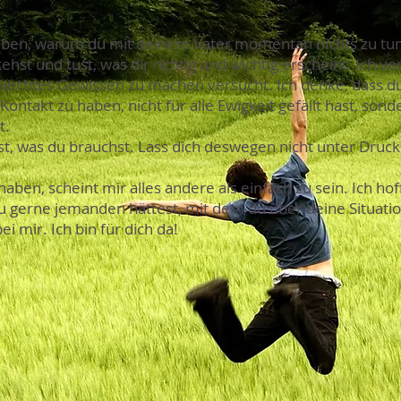
ben, warum du mit deinem Vater momentan nichts zu tun hab
ehst und tust, was dir richtig und wichtig erscheint. Ich ve
lechtes Gewissen zu machen versucht. Ich denke, dass du
ntakt zu haben, nicht für alle Ewigkeit gefällt hast, sonde
t.
sst, was du brauchst. Lass dich deswegen nicht unter Druck
haben, scheint mir alles andere als einfach zu sein. Ich ho
 du gerne jemanden hättest, mit dem du über deine Situati
i mir. Ich bin für dich da!