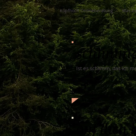
Kopfhoch Onlineberatung
Was be
schlimm
Ist es schlimm, das ich m
auf dich 