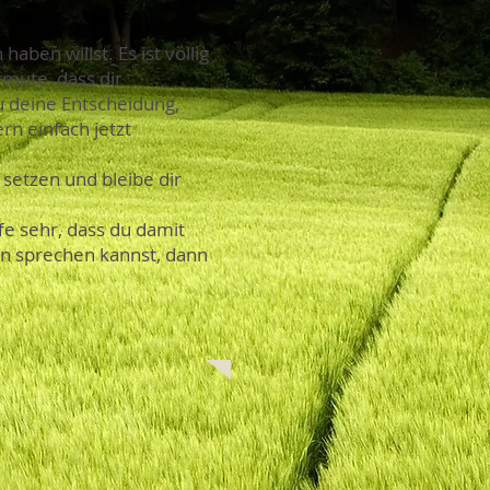
en willst. Es ist völlig
rmute, dass dir
 deine Entscheidung,
rn einfach jetzt
 setzen und bleibe dir
ffe sehr, dass du damit
on sprechen kannst, dann