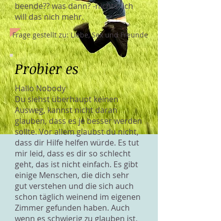
beende?? was dann? -nichts- ich
will das nich mehr.
Frage gestellt zu: Liebe, Sex und Freunde
Probier es
Hallo Nobody
Du siehst überhaupt keinen
Ausweg, kannst nicht daran
glauben, dass es je besser werden
sollte. Vor allem glaubst du nicht,
dass dir Hilfe helfen würde. Es tut
mir leid, dass es dir so schlecht
geht, das ist nicht einfach. Es gibt
einige Menschen, die dich sehr
gut verstehen und die sich auch
schon täglich weinend im eigenen
Zimmer gefunden haben. Auch
wenn es schwierig zu glauben ist,