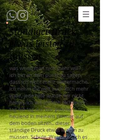
Ständiger Druck
etwas leisten zu
müssen
was wenn man nich mehr will?
ich bin an dem punkt zu sagen,
dass ich nicht mehr weitermache.
ich nehm die welt auch nich mehr
wahr, jede hilfe würde mir nicht
helfen. ich will einfach nich mehr..
tag ein tag aus das gleiche
heulend in meinem zimmer auf
dem boden sitzen.. dieser
ständige Druck etwas leisten zu
müssen. Schule. Was wenn ich es