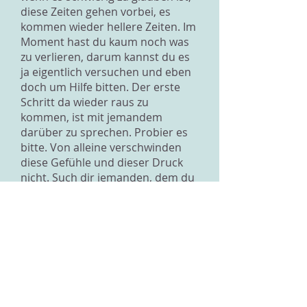
diese Zeiten gehen vorbei, es
kommen wieder hellere Zeiten. Im
Moment hast du kaum noch was
zu verlieren, darum kannst du es
ja eigentlich versuchen und eben
doch um Hilfe bitten. Der erste
Schritt da wieder raus zu
kommen, ist mit jemandem
darüber zu sprechen. Probier es
bitte. Von alleine verschwinden
diese Gefühle und dieser Druck
nicht. Such dir jemanden, dem du
vertraust und erzähl ihm das alles.
All der Druck der von der Schule
und vom Leben kommt, musst du
im Moment versuchen, so fest wie
möglich bei Seite zu schieben. Der
einzige Druck, den du dir jetzt
machen solltest, ist, dass es dir
besser geht. Wende deine ganze