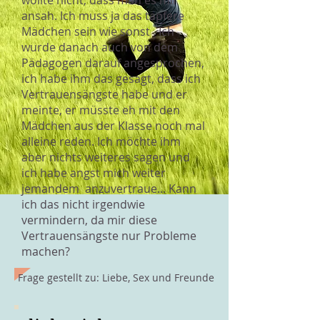
wollte nicht, dass man es mir
ansah. Ich muss ja das tapfere
Mädchen sein wie sonst . Ich
wurde danach auch von dem
Pädagogen darauf angesprochen,
ich habe ihm das gesagt, dass ich
Vertrauensängste habe und er
meinte, er müsste eh mit den
Mädchen aus der Klasse noch mal
alleine reden. Ich möchte ihm
aber nichts weiteres sagen und
ich habe angst mich weiter
jemandem anzuvertraue... Kann
ich das nicht irgendwie
vermindern, da mir diese
Vertrauensängste nur Probleme
machen?
Frage gestellt zu: Liebe, Sex und Freunde