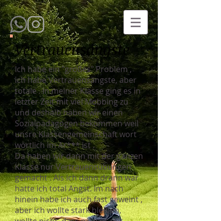
Vertrauensängste
Ich habe ein "großes" Problem ,
ich habe Vertrauensängste, aber
totale . In meiner Klasse ging es in
letzter Zeit mit viel Mobbing zu
und deshalb haben wir einen
Sozialpädagogen bekommen weil
unsre Klassengemeinschaft wort
wörtlich im Ar*** ist .
Da haben wir dann mit der ganzen
Klasse nur Vertrauensübungen
gemacht . Als ich dann drann war
hatte ich total Angst. Im nach
hinein habe ich auch fast geweint ,
aber ich wollte stark bleiben,