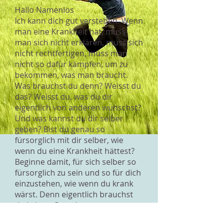
Hallo Namenlos
Ich kann dich gut verstehen. Wenn
man eine Krankheit hat, muss
man sich nicht erklären, muss sich
nicht rechtfertigen, muss man
nicht so dafür kämpfen, um zu
bekommen, was man braucht.
Was brauchst du denn? Weisst du
das? Weisst du, was du dir
eigentlich von anderen wünschst?
Und was kannst du dir selber
geben? Bist du genau so
fürsorglich mit dir selber, wie
wenn du eine Krankheit hättest?
Beginne damit, für sich selber so
fürsorglich zu sein und so für dich
einzustehen, wie wenn du krank
wärst. Denn eigentlich brauchst
du keinen Grund, um gut
behandelt zu werden. Es reicht,