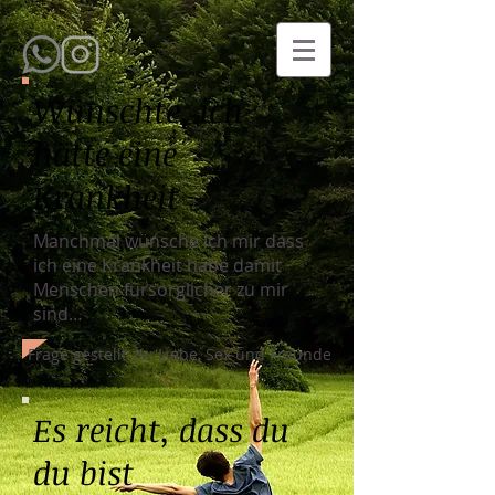
Wünschte, ich
hätte eine
Krankheit
Manchmal wünsche ich mir dass
ich eine Krankheit habe damit
Menschen fürsorglicher zu mir
sind…
Frage gestellt zu: Liebe, Sex und Freunde
Es reicht, dass du
du bist