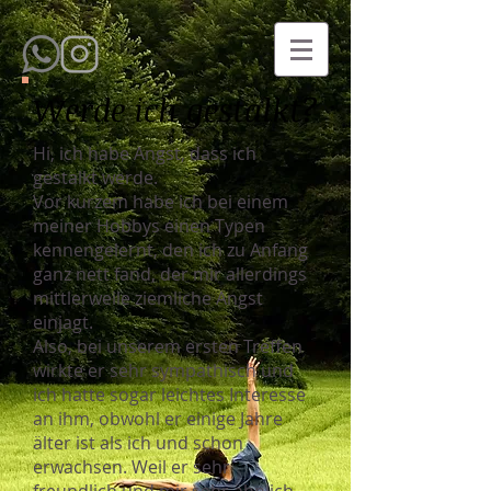
Werde ich gestalkt?
Hi, ich habe Angst, dass ich
gestalkt werde.
Vor kurzem habe ich bei einem
meiner Hobbys einen Typen
kennengelernt, den ich zu Anfang
ganz nett fand, der mir allerdings
mittlerweile ziemliche Angst
einjagt.
Also, bei unserem ersten Treffen
wirkte er sehr sympathisch und
ich hatte sogar leichtes Interesse
an ihm, obwohl er einige Jahre
älter ist als ich und schon
erwachsen. Weil er sehr