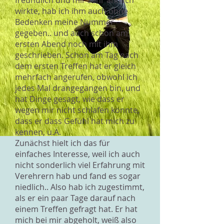
freundlich und mir sehr ähnlich
wirkte, hab ich ihm auch ohne
Bedenken meine Nummer
gegeben.. und auch schon am
ersten Abend noch mit ihm
geschrieben. Schon am Tag nach
dem ersten Treffen hat er gleich
mehrfach angerufen, obwohl ich
jedes Mal drangegangen bin, und
hat Dinge gesagt, wie dass er
wegen mir nicht schlafen konnte,
dass er dass Gefühl hat mich zu
kennen, u.Ä.
Zunächst hielt ich das für
einfaches Interesse, weil ich auch
nicht sonderlich viel Erfahrung mit
Verehrern hab und fand es sogar
niedlich.. Also hab ich zugestimmt,
als er ein paar Tage darauf nach
einem Treffen gefragt hat. Er hat
mich bei mir abgeholt, weiß also