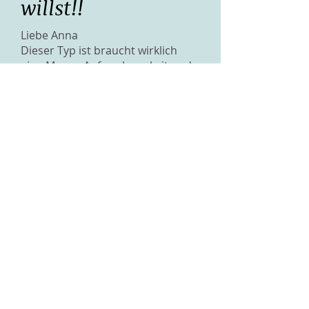
willst!!
Liebe Anna
Dieser Typ ist braucht wirklich
eine Menge Aufmerksamkeit und
ist sehr anhänglich. Ich kann
verstehen, dass dich sein
Verhalten irritiert. Aber erstmals
würde ich mir noch keine Sorgen
machen. Stattdessen kannst du
ihm nochmals klipp und klar
verständlich machen, dass dich
sein Verhalten stört. Denn der Typ
scheint es nicht begriffen zu
haben und er macht sich defintiv
noch Hoffnungen, sonst würde er
sich nicht ununterbrochen
melden. Mach ihm klar, dass du
noch immer keine Gefühle für ihn
hast und das sich das auch nicht
ändern wird. Wenn der Typ das