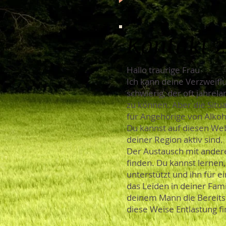
Kontakt 
Hallo traurige Frau
Ich kann deine Verzweiflu
schwierig, der oft jahrel
zu können. Aber die Situa
für Angehörige von Alkoh
Du kannst auf diesen We
deiner Region aktiv sind.
Der Austausch mit ander
finden. Du kannst lernen
unterstützt und ihn für 
das Leiden in deiner Fam
deinem Mann die Bereitsch
diese Weise Entlastung f