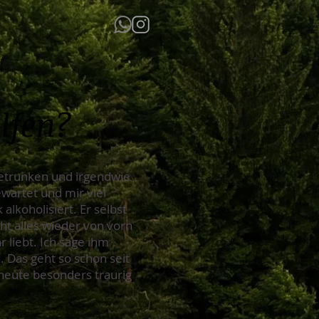
lfen?
getrunken und irgendwie
ewartet und mir viel
alkoholisiert. Er selbst
eht alles wieder von vorn
 liebt. Ich sage ihm
 Das geht so schon seit
n heute besonders traurig