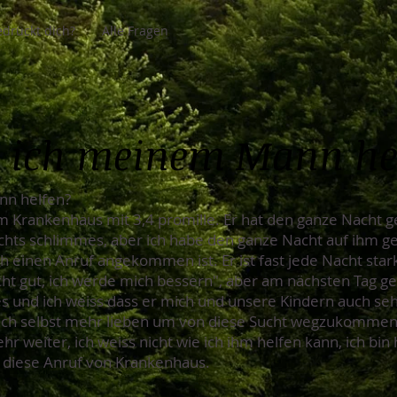
drückt dich?
Alle Fragen
 ich meinem Mann he
nn helfen?
m Krankenhaus mit 3,4 promille. Er hat den ganze Nacht 
nichts schlimmes, aber ich habe den ganze Nacht auf ihm g
h einen Anruf angekommen ist. Er ist fast jede Nacht stark 
 nicht gut, ich werde mich bessern", aber am nächsten Tag g
les und ich weiss dass er mich und unsere Kindern auch sehr
sich selbst mehr lieben um von diese Sucht wegzukommen.
ehr weiter, ich weiss nicht wie ich ihm helfen kann, ich bi
 diese Anruf von Krankenhaus.