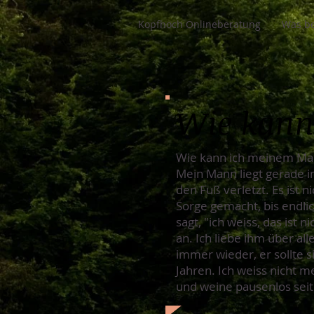
Kopfhoch Onlineberatung
Was be
Wie kann
Wie kann ich meinem Ma
Mein Mann liegt gerade i
den Fuß verletzt. Es ist 
Sorge gemacht, bis endlic
sagt, "ich weiss, das ist
an. Ich liebe ihm über al
immer wieder, er sollte 
Jahren. Ich weiss nicht m
und weine pausenlos seit