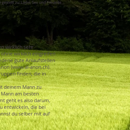
 gestellt zu: Liebe, Sex und Freunde
n wirklich sehr
 ohne wirklich eingreifen
hiedene gute Anlaufstellen
Anon (
www.al-anon.ch
).
uppen finden, die in
it deinem Mann zu
en Mann am besten
mt geht es also darum,
 entwickeln, die bei
annst du selber mit auf