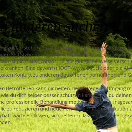
Frage
zu anderen suchen
ng gut verstehen. Es ist für Angehörige von Alkoholkranke
angen Selbstzerstörung eines Familienmitglieds zuzusehen,
tion ist nicht aussichtslos. Es gibt glücklicherweise versc
olkranken. Eine davon ist IOGT (
www.iogt.ch
) oder die Al-
bsiten Kontakt zu anderen Betroffenen aufnehmen und Gr
en Betroffenen kann dir helfen, neue Wege im Umgang m
, wie du dich selber besser schützen kannst, wie du dein
eine professionelle Behandlung motivieren kannst. Insgesa
ilie zu reduzieren und neue Formen der Kommunikation zu
aft wachsen lassen, sich helfen zu lassen. Gleichzeitig k
inden.