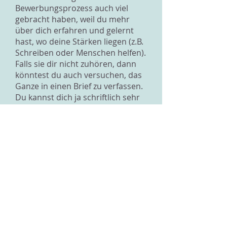
Bewerbungsprozess auch viel
gebracht haben, weil du mehr
über dich erfahren und gelernt
hast, wo deine Stärken liegen (z.B.
Schreiben oder Menschen helfen).
Falls sie dir nicht zuhören, dann
könntest du auch versuchen, das
Ganze in einen Brief zu verfassen.
Du kannst dich ja schriftlich sehr
gut ausdrücken und so könnten
sie den Brief in aller Ruhe lesen
und wären vielleicht weniger
wütend.
Was mir noch aufgefallen ist, bei
dem was du geschrieben hast, ist,
dass du sehr dich sehr stark für
R.s Leben verantwortlich fühlst.
Du hast das Gefühl, dass du ihn
am Leben halten sollst. R.
verstärkt das auch sehr, indem er