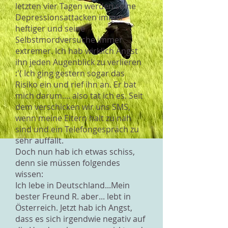
letzten vier Tagen werden seine
Depressionsattacken immer
heftiger und seine
Selbstmordversuche immer
extremer. Ich hab wirklich Angst
ihn jeden Augenblick zu verlieren
:'( Ich ging gestern sogar das
Risiko ein und rief ihn an. Er bat
mich darum.... also tat ich es. Seit
dem verschicken wir uns SMS,
wenn meine Eltern halt zu nah
sind und ein Telefongespräch zu
sehr auffällt.
Doch nun hab ich etwas schiss,
denn sie müssen folgendes
wissen:
Ich lebe in Deutschland...Mein
bester Freund R. aber... lebt in
Österreich. Jetzt hab ich Angst,
dass es sich irgendwie negativ auf