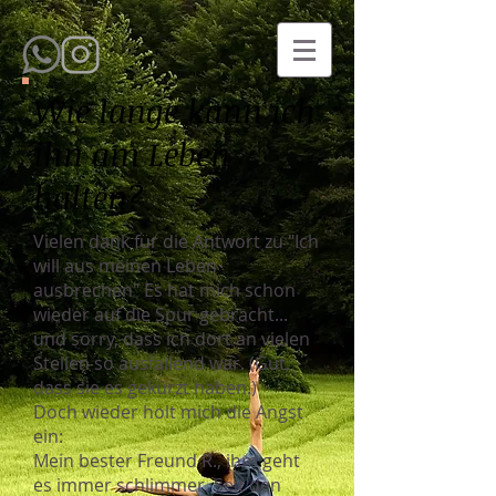
Wie lange kann ich
ihn am Leben
halten?
Vielen dank für die Antwort zu "Ich
will aus meinen Leben
ausbrechen" Es hat mich schon
wieder auf die Spur gebracht...
und sorry, dass ich dort an vielen
Stellen so ausfallend war. (Gut,
dass sie es gekürzt haben.)
Doch wieder holt mich die Angst
ein:
Mein bester Freund R., ihm geht
es immer schlimmer. Seit den