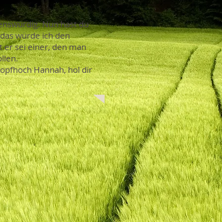
ebenswürdig. Nun hast du
u das würde ich den
 er sei einer, den man
llen.
 Kopfhoch Hannah, hol dir