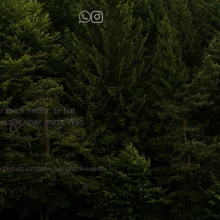
 mich findet. Er hat
hen alle über mich. Was
 gestellt zu: Liebe, Sex und Freunde