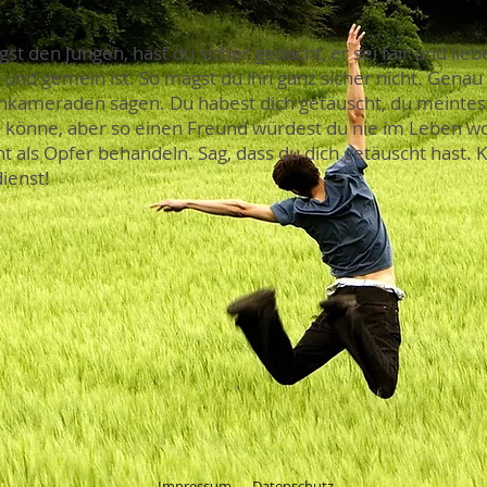
gst den Jungen, hast du sicher gedacht, er sei fair und li
s und gemein ist. So magst du ihn ganz sicher nicht. Gena
kameraden sagen. Du habest dich getäuscht, du meintest
 könne, aber so einen Freund würdest du nie im Leben wo
cht als Opfer behandeln. Sag, dass du dich getäuscht hast.
ienst!
Impressum
Datenschutz