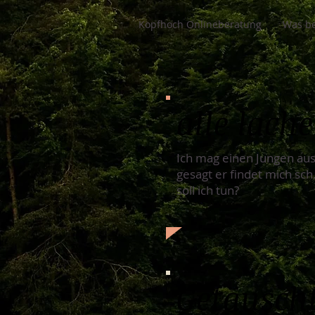
Kopfhoch Onlineberatung
Was be
alle lach
Ich mag einen Jungen aus
gesagt er findet mich sch
soll ich tun?
Getäusch