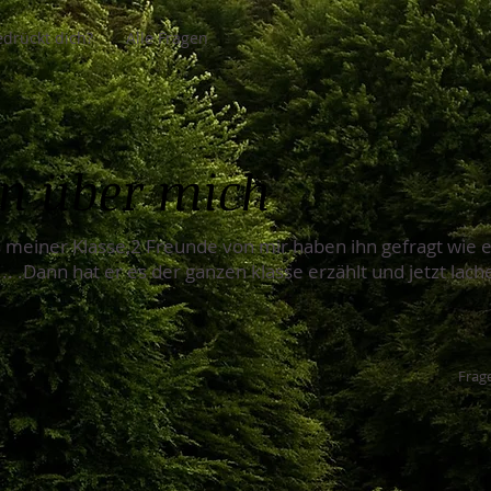
drückt dich?
Alle Fragen
en über mich
 meiner Klasse,2 Freunde von mir haben ihn gefragt wie er
... .Dann hat er es der ganzen klasse erzählt und jetzt lac
Frage
t