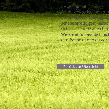
Liebe Hannah
Als du gesagt hast, du ma
erlebt, dass er respektlo
schadenfreudigen Klassen
sich als Freund wünschen
Werde aktiv, lass dich ni
den Respekt, den du verd
Zurück zur Übersicht