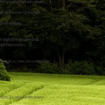
mmt unerwartet ein neuer
.
 er in meiner Ortschaft
ch in einem
e täglich kreuzen und
opf herrschen..
 gestellt zu: Liebe, Sex und Freunde
uch. Es ist kein Wunder,