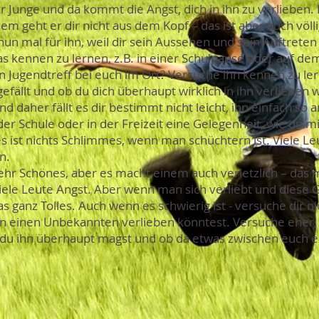
er Junge und da kommt die Angst, dich in ihn zu verlieben.
em geht er dir nicht aus dem Kopf – das ist aber auch völl
n mal für ihn, weil dir sein Aussehen und sein Auftreten 
was kennen zu lernen, z.B. in einer Schulpause oder auf 
en Jugendtreff bei euch im Ort? Versuche ihn kennen zu le
gefällt und ob du dich überhaupt wirklich in ihn verlieben 
nd daher fällt es dir bestimmt nicht leicht, ihn einfach so
in der Schule oder in der Freizeit eine Gelegenheit, wie du m
ist nichts Schlimmes, wenn man schüchtern ist. Viele Leu
n.
sehr Schönes, aber es macht einem auch verletzlich – das 
ele Leute Angst. Aber wenn man sich verliebt und diese 
s ganz Tolles. Auch wenn es schwierig ist - versuche dir ni
in einen Unbekannten verlieben könntest. Versuche eher,
 du ihn überhaupt magst und ob da etwas zwischen euch 