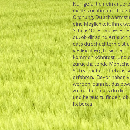
Nun gefällt dir ein ander
nichts von ihm und trotzd
Ordnung. Du schwärmst nu
eine Möglichkeit, ihn et
Schule? Oder gibt es ein
du, ob dir seine Art auch 
dass du schüchtern bist u
vielleicht ergibt sich ja 
kommen könntest. Und es 
zurückhaltende Mensche
Sich verlieben ist etwas 
erfahren. Davor haben vi
werden, dann ist das etwa
zu machen, dass du dich 
und heraus zu finden, ob
Rebecca