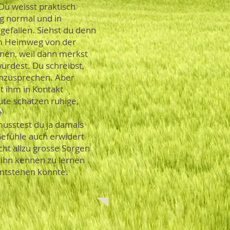
 Du weisst praktisch
ig normal und in
gefallen. Siehst du denn
dem Heimweg von der
rnen, weil dann merkst
würdest. Du schreibst,
 anzusprechen. Aber
it ihm in Kontakt
te schätzen ruhige,
musstest du ja damals
Gefühle auch erwidert
cht allzu grosse Sorgen
 ihn kennen zu lernen
entstehen könnte.