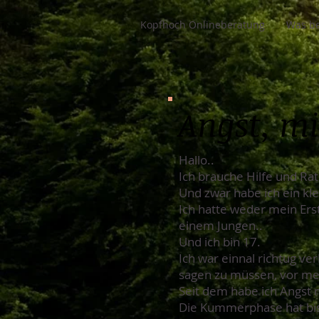
Kopfhoch Onlineberatung
Was be
Angst, mi
Hallo..
Ich brauche Hilfe und Rat
Und zwar habe ich ein k
Ich hatte weder mein Er
einem Jungen..
Und ich bin 17.
Ich war einnal richtug v
sagen zu müssen, vor me
Seit dem habe ich Angst 
Die Kummerphase hat bis z