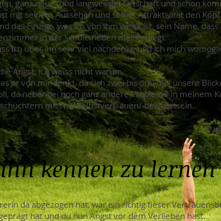
gen, ganz neue (und langweilige) Ortschaft und schon ko
t mit seinem Aussehen und seiner Attraktivität den Kopf
d das Einzige, was ich von ihm weiss ist, sein Name, dass
enzimmer in der Schule neben meines liegt.
ss ich über ihn sehr viel nachdenke und ich mich womögli
che Angst, ich weiss nicht warum.
s er von mir denkt, da sich zwei bis drei mal unsere Blick
oll, da nebenbei noch ganz andere Probleme in meinem K
 schüchtern mit Null Selbstvertrauen/-bewusstsein..
Frage
ihn kennen zu lernen
rin da abgezogen hat, war ein richtig fieser Vertrauensbr
 geprägt hat und du nun Angst vor dem Verlieben hast.