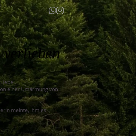
 verlieben
Liebe..
 von einer Umarmung von
rerin meinte, ihm es