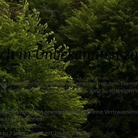
drückt dich?
Alle Fragen
ch in Unbekannten zu
..
leines Problemchen (von mir aus gesehen) mit dem Thema 
sten Freund noch meinen Ersten Kuss, ganz zu schweigen
erliebt, was unschön geendet hatte, da meine Vertrauenleh
iner Anwesenheit.
mich zu verlieben.
u 3 Jahren gedauert, bis ich 'frei' war.