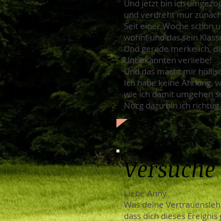
Und jetzt bin ich umgezo
und verdreht mur zunächs
Seit einer Woche schon un
wohnt und das sein Klass
Und gerade merke ich, da
Unbekannten verliebe!
Und das macht mir höllis
Ich habe keine Ahnung, wa
wie ich damit umgehen s
Nocg dazu bin ich richtug
Versuche 
Liebe Anny
Was deine Vertrauenslehre
dass dich dieses Ereignis