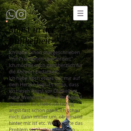
Angst in der
Dunkelheit
Ich habe schon mal geschrieben
"mit Problemen überfordert".
Ich möchte mich ganz herzlich für
die Antwort bedanken.
Ich habe noch etwas das mir auf
dem Herzen liegt. Es ist so, dass
ich riesen Angst vor Dunkelheit
habe. Wenn ich alleine am Abend
draussen bin, habe ich richtig
angst fast schon panik.Ich schau
mich dann immer um, ob jemand
hinter mir ist etc. Was könnte das
Problem sein? wiso hab ich so