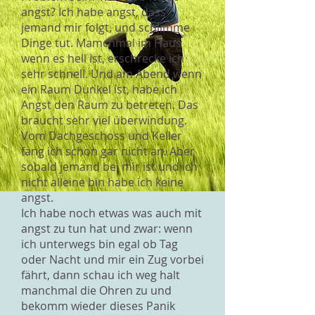
angst? Ich habe angst, dass
jemand mir folgt, und schlimme
Dinge tut. Mamchmal im Haus
wenn es hell ist, erschrecke ich
sehr schnell. Und am Abend wenn
ein Raum Dunkel ist, habe ich
Angst den Raum zu betreten. Das
braucht sehr viel überwindung.
Vom Dachgeschoss und Keller
fang ich schon gar nicht an. Aber
sobald jemand bei mir ist und ich
nicht alleine bin habe ich keine
angst.
Ich habe noch etwas was auch mit
angst zu tun hat und zwar: wenn
ich unterwegs bin egal ob Tag
oder Nacht und mir ein Zug vorbei
fährt, dann schau ich weg halt
manchmal die Ohren zu und
bekomm wieder dieses Panik