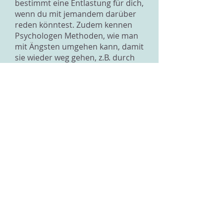
bestimmt eine Entlastung für dich,
wenn du mit jemandem darüber
reden könntest. Zudem kennen
Psychologen Methoden, wie man
mit Ängsten umgehen kann, damit
sie wieder weg gehen, z.B. durch
Verhaltenstherapie. Da redet man
z.B. über die Situation bis die
Angst davor etwas abnimmt, dann
lernt man
Entspannungstechniken und
irgendwann, wenn du dazu bereit
bist, kannst du dich Schritt für
Schritt der Situation aussetzen,
die dir Angst macht. Das Ziel ist,
dass du siehst, dass dir in der
Situation nichts passiert und die
Angst so mit der Zeit abnimmt.
Das ist aber nur eine Methode,
wie man mit Ängsten umgehen
kann. Du kannst auch schauen,