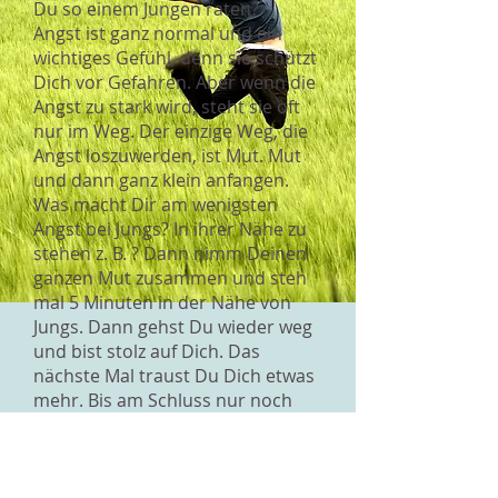
Du so einem Jungen raten?
Angst ist ganz normal und ein
wichtiges Gefühl, denn sie schützt
Dich vor Gefahren. Aber wenn die
Angst zu stark wird, steht sie oft
nur im Weg. Der einzige Weg, die
Angst loszuwerden, ist Mut. Mut
und dann ganz klein anfangen.
Was macht Dir am wenigsten
Angst bei Jungs? In ihrer Nähe zu
stehen z. B. ? Dann nimm Deinen
ganzen Mut zusammen und steh
mal 5 Minuten in der Nähe von
Jungs. Dann gehst Du wieder weg
und bist stolz auf Dich. Das
nächste Mal traust Du Dich etwas
mehr. Bis am Schluss nur noch
der Stolz übrig bleibt und ein paar
neue Freunde.