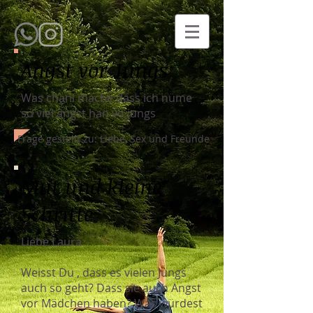
Angst vor Jungs
Was chani mache dass ich nüme
so viel angst han vo jungs
Frage gestellt zu: Liebe, Sex und Freunde
Mut und kleine
Schritte
Liebe Laura
Weisst Du , dass es vielen Jungs
auch so geht? Dass sie auch Angst
vor Mädchen haben? Was würdest