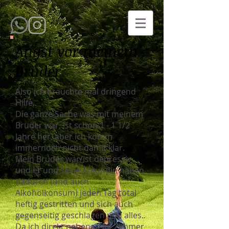
Angst vor meinem
Bruder
Also ich bräuchte mal dringend
Hilfe..
Die ganze Sache was mit meinem
Bruder war, ist schon 1 - 1 1/2
Jahre her, aber ich komm
immernoch nicht damit klar.
Mein Bruder war/ist depressiv
und er und seine Freundin haben
dadurch (und auch
Alkoholkonsum) jeden Tag total
heftig gestritten und sich auch
gegenseitig geschlagen und alles..
Da ich direkt nebenan im Zimmer