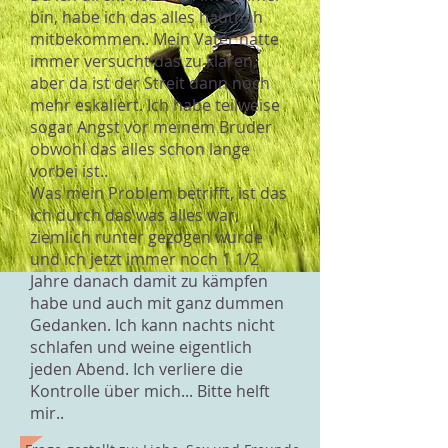
bin, habe ich das alles hautnah
mitbekommen.. Mein Vater hatte
immer versucht das zu klären,
aber da ist der Streit dann noch
mehr eskaliert. Ich habe teilweise
sogar Angst vor meinem Bruder
obwohl das alles schon lange
vorbei ist..
Was mein Problem betrifft, ist das
ich durch das was alles war,
ziemlich runter gezogen wurde
und ich jetzt immer noch 1 1/2
Jahre danach damit zu kämpfen
habe und auch mit ganz dummen
Gedanken. Ich kann nachts nicht
schlafen und weine eigentlich
jeden Abend. Ich verliere die
Kontrolle über mich... Bitte helft
mir..