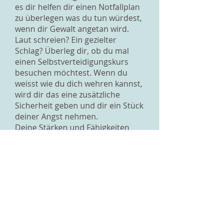
es dir helfen dir einen Notfallplan
zu überlegen was du tun würdest,
wenn dir Gewalt angetan wird.
Laut schreien? Ein gezielter
Schlag? Überleg dir, ob du mal
einen Selbstverteidigungskurs
besuchen möchtest. Wenn du
weisst wie du dich wehren kannst,
wird dir das eine zusätzliche
Sicherheit geben und dir ein Stück
deiner Angst nehmen.
Deine Stärken und Fähigkeiten
sind Dinge, die dir Halt geben und
dich ausmachen. Pflege genau
diese Stärken, damit du nicht die
Kontrolle verlierst. Wo liegen
deine Talente? Bist du eine gute
Schwimmerin, dann geh
regelmässig Schwimmen. Das
wird dich ablenken, macht Spass