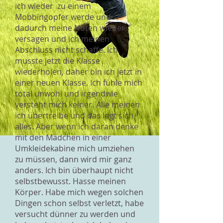
ich wieder zu einem
Mobbingopfer werde und
dadurch meine Noten wieder
versagen und ich meinen
Abschluss nicht schaffe. Ich
musste jetzt die Klasse
wiederholen, daher bin ich jetzt in
einer neuen Klasse. Ich fühle mich
total unwohl und irgendwie
versteht mich keiner. Alle meinen
ich übertreibe und das legt sich
alles. Aber wenn ich daran denke
mit den Mädchen in einer
Umkleidekabine mich umziehen
zu müssen, dann wird mir ganz
anders. Ich bin überhaupt nicht
selbstbewusst. Hasse meinen
Körper. Habe mich wegen solchen
Dingen schon selbst verletzt, habe
versucht dünner zu werden und