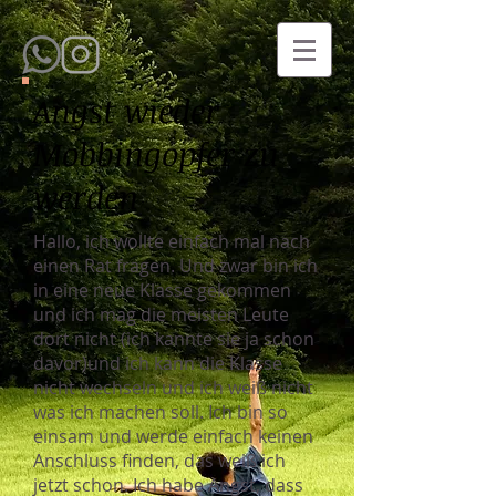
Angst wieder
Mobbingopfer zu
werden
Hallo, ich wollte einfach mal nach
einen Rat fragen. Und zwar bin ich
in eine neue Klasse gekommen
und ich mag die meisten Leute
dort nicht (ich kannte sie ja schon
davor)und ich kann die Klasse
nicht wechseln und ich weiß nicht
was ich machen soll. Ich bin so
einsam und werde einfach keinen
Anschluss finden, das weiß ich
jetzt schon. Ich habe Angst, dass