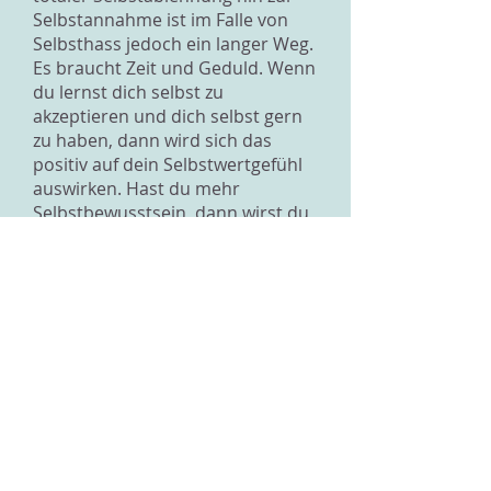
Selbstannahme ist im Falle von
Selbsthass jedoch ein langer Weg.
Es braucht Zeit und Geduld. Wenn
du lernst dich selbst zu
akzeptieren und dich selbst gern
zu haben, dann wird sich das
positiv auf dein Selbstwertgefühl
auswirken. Hast du mehr
Selbstbewusstsein, dann wirst du
auch begreifen, dass du durchaus
ein liebeswerter Mensch bist, der
Freunde haben kann. Sei offen
und hör auf dir einzureden, dass
du keinen Anschluss finden wirst.
Stell dich nicht gleich zu Beginn als
zukünftiges Mobbingopfer dar..
denn wenn du dich bereits in
dieser Rolle siehst, wirst du dich
auch so verhalten. Die
Erinnerungen an die Zeit, in der