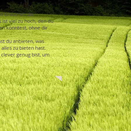
nd brauchst: die
ist viel zu hoch, den du
n könntest, ohne dir
t du anbieten, was
alles zu bieten hast.
 clever genug bist, um