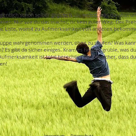
igentlich schon selber gegeben. Du weisst, was du willst u
en. Nur wie du das machst, ist kein guter Weg. Der Preis 
eine Liste, womit zu Aufmerksamkeit von anderen bekomme
Gruppe wahrgenommen werden, ohne zu saufen? Was kanns
 Es gibt da sicher einiges. Kram es hervor, grüble, was du 
merksamkeit ist total berechtigt. Ich bin sicher, dass du
den!
Impressum
Datenschutz