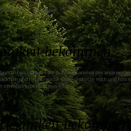
drückt dich?
Alle Fragen
samkeit bekommen
. das ich mich ritze um die Aufmerksamkeit der anderen 
ädchen und heute rauche saufe und ritze mich und fühl 
ch ich weiss echt nicht was tun:(
Frage
erksamkeit bekommen