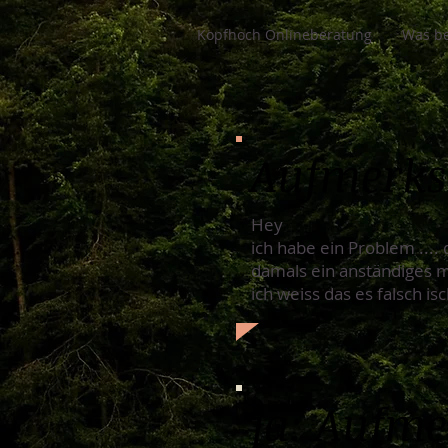
Kopfhoch Onlineberatung
Was be
Aufmerk
Hey
ich habe ein Problem ...
damals ein anständiges m
ich weiss das es falsch is
ja: Aufm