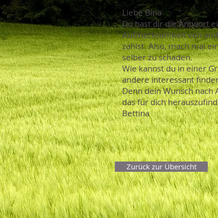
Liebe Bina
Du hast dir die Antwort e
Aufmerksamkeit von ander
zahlst. Also, mach mal 
selber zu schaden.
Wie kannst du in einer 
andere interessant finden?
Denn dein Wunsch nach Auf
das für dich herauszufin
Bettina
Zurück zur Übersicht