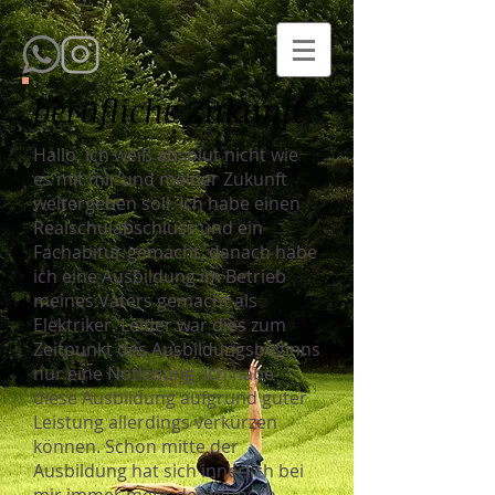
berufliche Zukunft
Hallo, ich weiß absolut nicht wie
es mit mir und meiner Zukunft
weitergehen soll. Ich habe einen
Realschulabschluss und ein
Fachabitur gemacht, danach habe
ich eine Ausbildung im Betrieb
meines Vaters gemacht als
Elektriker. Leider war dies zum
Zeitpunkt des Ausbildungsbeginns
nur eine Notlösung. Ich habe
diese Ausbildung aufgrund guter
Leistung allerdings verkürzen
können. Schon mitte der
Ausbildung hat sich innerlich bei