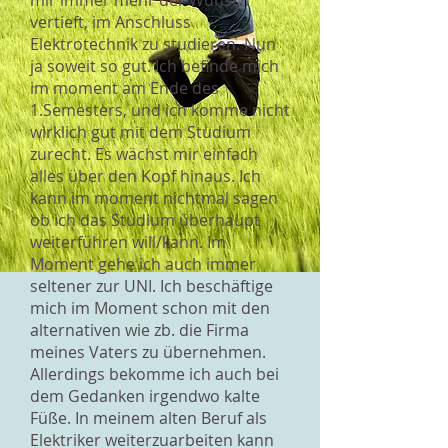
mir immer mehr der Wunsch
vertieft, im Anschluss
Elektrotechnik zu studieren. Nun
ja soweit so gut. Ich befinde mich
im moment am Ende des
1.Semesters, und ich komme nicht
wirklich gut mit dem Studium
zurecht. Es wächst mir einfach
alles über den Kopf hinaus. Ich
kann im moment nichtmal sagen
ob ich das Studium überhaupt
weiterführen will/kann. Im
Moment gehe ich auch immer
seltener zur UNI. Ich beschäftige
mich im Moment schon mit den
alternativen wie zb. die Firma
meines Vaters zu übernehmen.
Allerdings bekomme ich auch bei
dem Gedanken irgendwo kalte
Füße. In meinem alten Beruf als
Elektriker weiterzuarbeiten kann