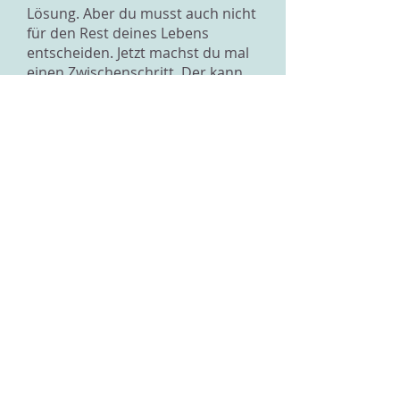
Lösung. Aber du musst auch nicht
für den Rest deines Lebens
entscheiden. Jetzt machst du mal
einen Zwischenschritt. Der kann
sein, dass du bei einer anderen
Firma arbeitest, damit du nicht
nur den Betrieb deines Vaters
kennst. Das kann sehr lehrreich
sein, besonders, falls du mal den
Betrieb übernehmen würdest.
Manchmal lernt man bei der
Konkurrenz ebensoviel wie an
einer Schule.
Anstatt an die Uni zu gehen,
könntest du dir auch Fachwissen
in Betriebswirtschaft aneignen,
das würde die kalten Füsse etwas
wärmen. Um einen Betrieb zu
führen, braucht es ja
verschiedene Kenntnisse. Ich