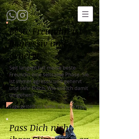
Beste Freundin ist
aggressiv und
genervt
Seit langem hat meine beste
Freundin eine seltsame Phase. Sie
ist immer agressiv und genervt
und sehr Frech. Wie soll ich damit
umgehen?
Frage gestellt zu: Liebe, Sex und Freunde
Pass Dich nicht