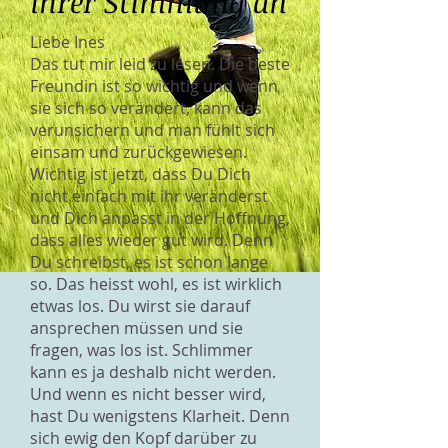
ihrer Stimmung an
Liebe Ines
Das tut mir leid zu lesen. Die beste
Freundin ist so wichtig und wenn
sie sich so verändert, kann das
verunsichern und man fühlt sich
einsam und zurückgewiesen.
Wichtig ist jetzt, dass Du Dich
nicht einfach mit ihr veränderst
und Dich anpasst in der Hoffnung,
dass alles wieder gut wird. Denn
Du schreibst, es ist schon lange
so. Das heisst wohl, es ist wirklich
etwas los. Du wirst sie darauf
ansprechen müssen und sie
fragen, was los ist. Schlimmer
kann es ja deshalb nicht werden.
Und wenn es nicht besser wird,
hast Du wenigstens Klarheit. Denn
sich ewig den Kopf darüber zu