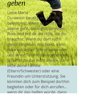
geben
Liebe Maria
Du weisst bereits wo du Hilfe
bekommst. Wenn es nicht mehr
alleine geht, dann gibt dir einen
Ruck und hol dir die Hilfe, die du
brauchst. Wenn du dort nicht
gleich hingehen möchtest, dann
wäre ein erster Schritt anzurufen
und einen Termin zu vereinbaren.
Schaffst du das nicht alleine, dann
bitte deine Familie
(Eltern/Schwester) oder eine
Freundin um Unterstützung. Sie
könnten dich zum Beispiel dorthin
begleiten oder für dich anrufen...
wenn dir das helfen würde, dann
hab den Mut sie um
Unterstützung zu bitten. Ich glaub