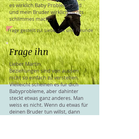
es wirklich Baby Probleme sind
und mein Bruder wirklich nichts
schlimmes macht.
Frage gestellt zu: Liebe, Sex und Freunde
Frage ihn
Lieber Martin
Beziehungen sind von aussen
nicht so einfach zu verstehen.
Vielleicht scheinen es für dich
Babyprobleme, aber dahinter
steckt etwas ganz anderes. Man
weiss es nicht. Wenn du etwas für
deinen Bruder tun willst, dann
frage am besten ihn, was das sein
könnte. Sag ihm, dass du für ihn
da bist. Das ist das wichtigste.