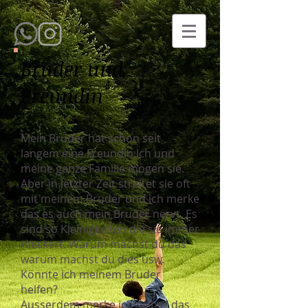
Bruder und
Freundin
Mein Bruder hat schon seit
langem eine Freundin.Ich und
meine ganze Familie mögen sie.
Aber in letzter Zeit streitet sie oft
mit meinem Bruder und ich merke
das es auch mein Bruder nervt. Es
sind so Kleinigkeiten die sie immer
meckert. Warum machst du das
warum machst du dies usw.
Könnte ich meinem Bruder
helfen?
Ausserdem merke ich selber das